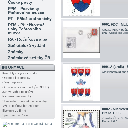
České pošty
PPM - Pozvánky
Poštovního muzea
PT - Příležitostné tisky
0001 FDC - Malý
PTM - Příležitostné
tisky Poštovního
Obálka FDC k pošto
muzea
znak České republik
RA - Ročníková alba
Sběratelská vydání
Známky
Známkové sešitky ČR
0001A (aršík) -
INFORMACE
Aršík poštovní znám
Kontakty a výdejní místa
Obchodní podmínky
Ceny dopravy
Ochrana osobních údajů (GDPR)
Jak vytvořit objednávku
Písmenkové známky
Slovenské písmenkové známky
Výkup poštovních známek
0002 - Mistrovs
Ekologie ve firmě
Praha 1993
Sprzedaż do Polski
Známka ČR č. 2, Mis
Praze 1993.