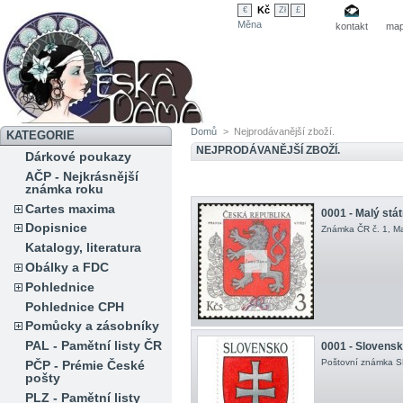
Kč
€
Zł
£
Měna
kontakt
map
Domů
>
Nejprodávanější zboží.
KATEGORIE
NEJPRODÁVANĚJŠÍ ZBOŽÍ.
Dárkové poukazy
AČP - Nejkrásnější
známka roku
Cartes maxima
0001 - Malý stá
Dopisnice
Známka ČR č. 1, Mal
Katalogy, literatura
Obálky a FDC
Pohlednice
Pohlednice CPH
Pomůcky a zásobníky
PAL - Pamětní listy ČR
0001 - Slovensk
Poštovní známka SR 
PČP - Prémie České
pošty
PLZ - Pamětní listy