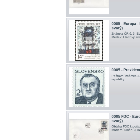
0005 - Europa -
svatý)
Známka ČR č. 5, E
Medek: Hladový sva
0005 - Preziden
Poštovní známka SR
republiky.
0005 FDC - Euro
svatý)
Obálka FDC k pošto
Moderní umění (Hlad