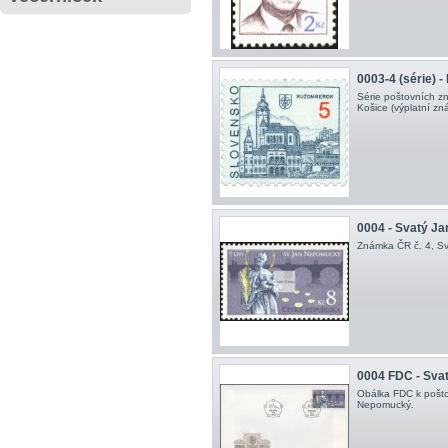
0003-4 (série) 
Série poštovních z
Košice (výplatní zn
0004 - Svatý J
Známka ČR č. 4, S
0004 FDC - Sva
Obálka FDC k pošto
Nepomucký .