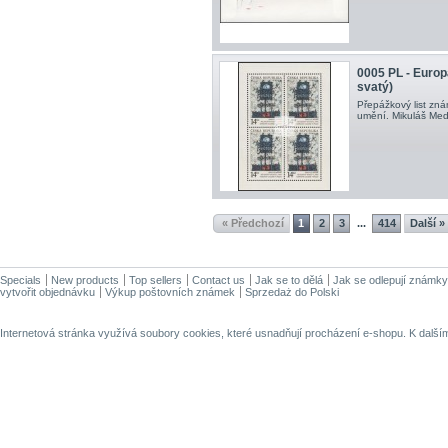
0005 PL - Europ
svatý)
Přepážkový list zn
umění. Mikuláš Med
« Předchozí
1
2
3
414
Další »
...
Specials
New products
Top sellers
Contact us
Jak se to dělá
Jak se odlepují známky
vytvořit objednávku
Výkup poštovních známek
Sprzedaż do Polski
Internetová stránka využívá soubory cookies, které usnadňují procházení e-shopu. K dalš