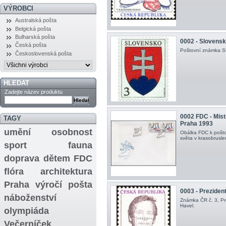
VÝROBCI
Australská pošta
Belgická pošta
Bulharská pošta
0002 - Slovensk
Česká pošta
Poštovní známka SR 
Československá pošta
HLEDAT
Zadejte název produktu
0002 FDC - Mist
TAGY
Praha 1993
umění
osobnost
Obálka FDC k pošto
světa v krasobrusle
sport
fauna
doprava
dětem
FDC
flóra
architektura
Praha
výročí
pošta
0003 - Preziden
náboženství
Známka ČR č. 3, Pr
Havel.
olympiáda
Večerníček