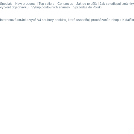
Specials
New products
Top sellers
Contact us
Jak se to dělá
Jak se odlepují známky
vytvořit objednávku
Výkup poštovních známek
Sprzedaż do Polski
Internetová stránka využívá soubory cookies, které usnadňují procházení e-shopu. K dalš