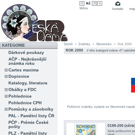
Kč
€
Zł
£
Měna
kontakt
map
Domů
>
Známky
>
Slovensko
>
Rok 2000
KATEGORIE
ROK 2000
V této kategorii máme 47 nabídek
Dárkové poukazy
AČP - Nejkrásnější
známka roku
Cartes maxima
Dopisnice
Katalogy, literatura
Obálky a FDC
Pohlednice
Pohlednice CPH
Poštovní známky vydané ve Slovenské republ
Pomůcky a zásobníky
PAL - Pamětní listy ČR
PČP - Prémie České
0199-200 (série)
pošty
Série poštovních z
PLZ - Pamětní listy
vlasti.