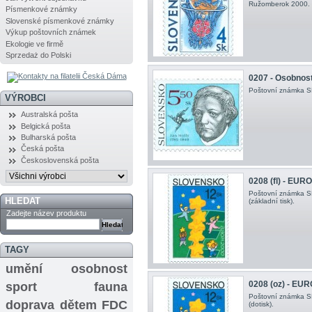
Ružomberok 2000.
Písmenkové známky
Slovenské písmenkové známky
Výkup poštovních známek
Ekologie ve firmě
Sprzedaż do Polski
0207 - Osobnosti
Poštovní známka SR 
VÝROBCI
Australská pošta
Belgická pošta
Bulharská pošta
Česká pošta
Československá pošta
0208 (fl) - EUR
Poštovní známka SR
HLEDAT
(základní tisk).
Zadejte název produktu
TAGY
umění
osobnost
0208 (oz) - EU
sport
fauna
Poštovní známka S
doprava
dětem
FDC
(dotisk).