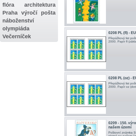
flóra
architektura
Praha
výročí
pošta
náboženství
olympiáda
0208 PL (fl) - 
Večerníček
Přepážkový list po
2000. Papír fl (zákla
0208 PL (oz) -
Přepážkový list po
2000. Papír oz (doti
0209 - 150. výr
našem území
Poštovní známka SR
platné na našem úz