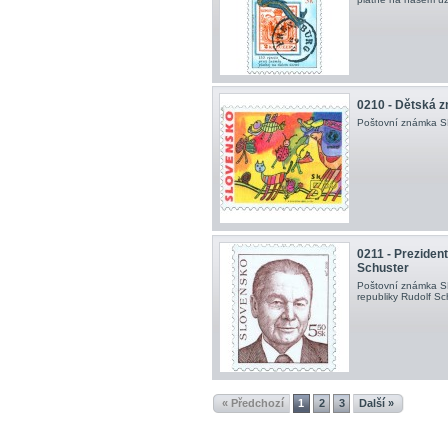
0210 - Dětská 
Poštovní známka SR
0211 - Preziden
Schuster
Poštovní známka SR
republiky Rudolf Sch
« Předchozí
1
2
3
Další »