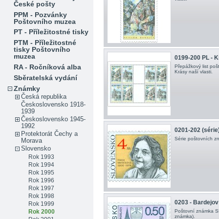
České pošty
PPM - Pozvánky
Poštovního muzea
PT - Příležitostné tisky
PTM - Příležitostné
tisky Poštovního
muzea
0199-200 PL - Kr
RA - Ročníková alba
Přepážkový list po
Krásy naší vlasti.
Sběratelská vydání
Známky
Česká republika
Československo 1918-
1939
Československo 1945-
1992
0201-202 (série
Protektorát Čechy a
Série poštovních z
Morava
Slovensko
Rok 1993
Rok 1994
Rok 1995
Rok 1996
Rok 1997
Rok 1998
0203 - Bardejov
Rok 1999
Rok 2000
Poštovní známka SR 
známka).