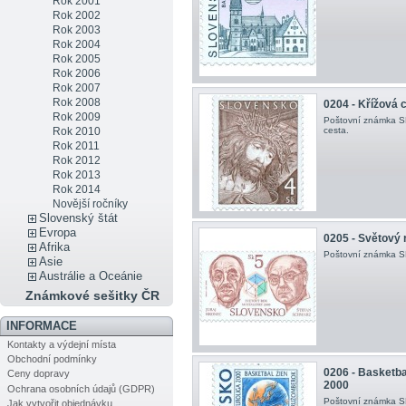
Rok 2001
Rok 2002
Rok 2003
Rok 2004
Rok 2005
Rok 2006
Rok 2007
Rok 2008
0204 - Křížová 
Rok 2009
Poštovní známka SR
Rok 2010
cesta.
Rok 2011
Rok 2012
Rok 2013
Rok 2014
Novější ročníky
Slovenský štát
Evropa
0205 - Světový
Afrika
Poštovní známka SR
Asie
Austrálie a Oceánie
Známkové sešitky ČR
INFORMACE
Kontakty a výdejní místa
Obchodní podmínky
0206 - Basketba
Ceny dopravy
2000
Ochrana osobních údajů (GDPR)
Poštovní známka SR
Jak vytvořit objednávku