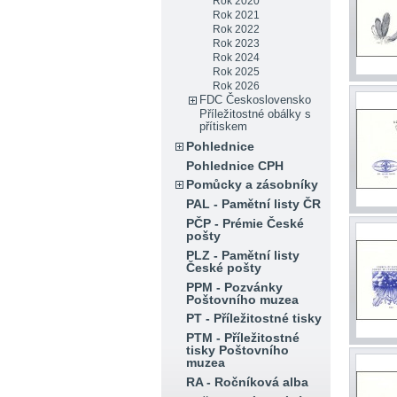
Rok 2020
Rok 2021
Rok 2022
Rok 2023
Rok 2024
Rok 2025
Rok 2026
FDC Československo
Příležitostné obálky s
přítiskem
Pohlednice
Pohlednice CPH
Pomůcky a zásobníky
PAL - Pamětní listy ČR
PČP - Prémie České
pošty
PLZ - Pamětní listy
České pošty
PPM - Pozvánky
Poštovního muzea
PT - Příležitostné tisky
PTM - Příležitostné
tisky Poštovního
muzea
RA - Ročníková alba