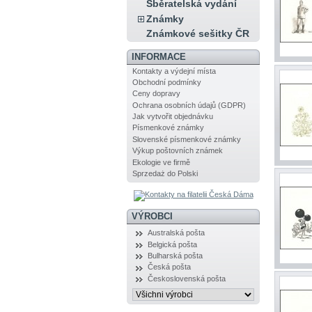
Sběratelská vydání
Známky
Známkové sešitky ČR
INFORMACE
Kontakty a výdejní místa
Obchodní podmínky
Ceny dopravy
Ochrana osobních údajů (GDPR)
Jak vytvořit objednávku
Písmenkové známky
Slovenské písmenkové známky
Výkup poštovních známek
Ekologie ve firmě
Sprzedaż do Polski
VÝROBCI
Australská pošta
Belgická pošta
Bulharská pošta
Česká pošta
Československá pošta