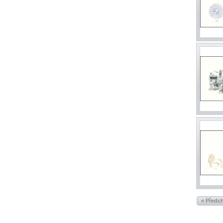
« Předc