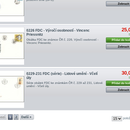
Zobrazit
25,
0226 FDC - Výročí osobností - Vincenc
Priessnitz
Obálka FDC ke známce ČR č. 226, Výročí osobností -
Přidat do ko
Vincenc Priessnitz .
Zobrazit
30,
0229-231 FDC (série) - Lidové umění - Včelí
úly
Série obálek FDC ke známkám ČR č. 229 až 231, Lidové
Přidat do ko
umění - Včelí úly .
Zobrazit
hozí
1
2
Další »
polo