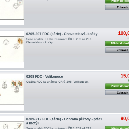
Přidat do ko
Zobrazit
100,
0205-207 FDC (série) - Chovatelství - kočky
Série obálek FDC ke známkám ČR č. 205 až 207,
Chovatelství - kočky .
Přidat do ko
Zobrazit
15,
0208 FDC - Velikonoce
Obálka FDC ke známce ČR č. 208, Velikonoce.
Přidat do ko
Zobrazit
90,
0209-212 FDC (série) - Ochrana přírody - ptáci
a motýli
Série obálek FDC ke známkám ČR č. 209 až 212,
Přidat do ko