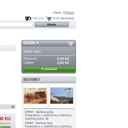
Vítejte,
Přihlásit
Váš účet
Košík
(prázdný)
KOŠÍK
Žádné zboží
Poštovné
0,00 Kč
Celkem
0,00 Kč
K pokladně
NOVINKY
CPH07 - Spěšná pošta
Pohlednice s natištěnou známkou:
00 Kč
Spěšná pošta.
Skladem.
CPH07 - Karlovy Vary
Pohlednice s natištěnou známkou: