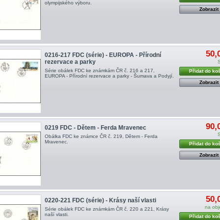
olympijského výboru .
Zobrazit
50,
0216-217 FDC (série) - EUROPA - Přírodní
rezervace a parky
Série obálek FDC ke známkám ČR č. 216 a 217,
Přidat do ko
EUROPA - Přírodní rezervace a parky - Šumava a Podyjí.
Zobrazit
90,
0219 FDC - Dětem - Ferda Mravenec
Obálka FDC ke známce ČR č. 219, Dětem - Ferda
Mravenec .
Přidat do ko
Zobrazit
50,
0220-221 FDC (série) - Krásy naší vlasti
na ob
Série obálek FDC ke známkám ČR č. 220 a 221, Krásy
naší vlasti .
Přidat do ko