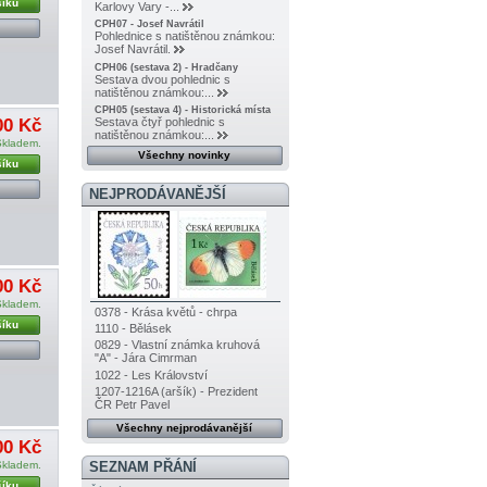
šíku
Karlovy Vary -...
CPH07 - Josef Navrátil
Pohlednice s natištěnou známkou:
Josef Navrátil.
CPH06 (sestava 2) - Hradčany
Sestava dvou pohlednic s
natištěnou známkou:...
CPH05 (sestava 4) - Historická místa
00 Kč
Sestava čtyř pohlednic s
natištěnou známkou:...
Skladem.
Všechny novinky
šíku
NEJPRODÁVANĚJŠÍ
00 Kč
Skladem.
0378 - Krása květů - chrpa
šíku
1110 - Bělásek
0829 - Vlastní známka kruhová
"A" - Jára Cimrman
1022 - Les Království
1207-1216A (aršík) - Prezident
ČR Petr Pavel
Všechny nejprodávanější
00 Kč
SEZNAM PŘÁNÍ
Skladem.
šíku