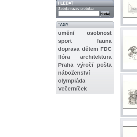
HLEDAT
Zadejte název produktu
TAGY
umění
osobnost
sport
fauna
doprava
dětem
FDC
flóra
architektura
Praha
výročí
pošta
náboženství
olympiáda
Večerníček