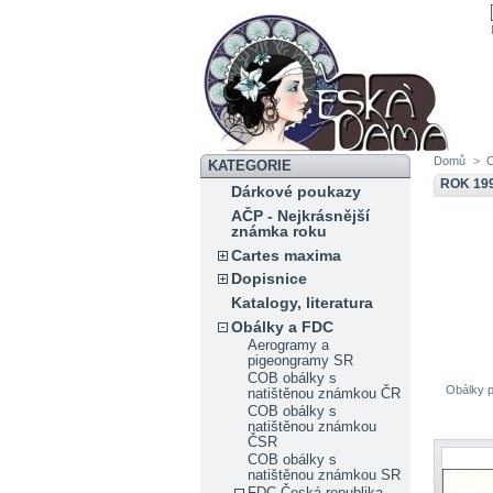
Domů
>
KATEGORIE
ROK 19
Dárkové poukazy
AČP - Nejkrásnější
známka roku
Cartes maxima
Dopisnice
Katalogy, literatura
Obálky a FDC
Aerogramy a
pigeongramy SR
COB obálky s
Obálky p
natištěnou známkou ČR
COB obálky s
natištěnou známkou
ČSR
COB obálky s
natištěnou známkou SR
FDC Česká republika