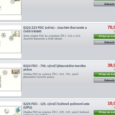
Zobrazit
70,
0222-223 FDC (série) - Joachim Barrande a
čeští trilobiti
Série obálek FDC ke známkám ČR č. 222 a 223,
Přidat do ko
Joachim Barrande a čeští trilobiti .
Zobrazit
39,
0224 FDC - 750. výročí jihlavského horního
práva
Obálka FDC ke známce ČR č. 224, 750. výročí
Přidat do ko
jihlavského horního práva .
Zobrazit
10,
0225 FDC - 125. výročí Světové poštovní unie
(UPU)
Obálka FDC ke známce ČR č. 225, 125. výročí Světové
Přidat do ko
poštovní unie (UPU) .