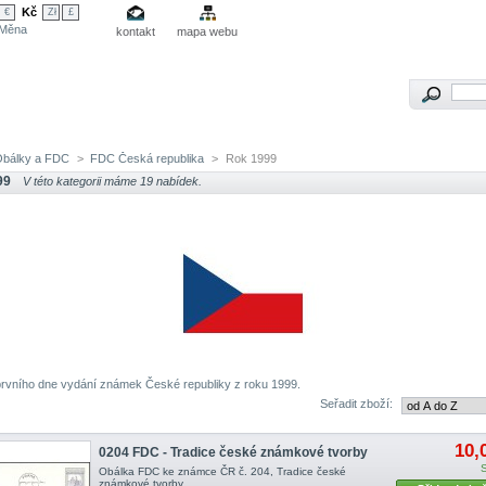
Kč
€
Zł
£
Měna
kontakt
mapa webu
Obálky a FDC
>
FDC Česká republika
>
Rok 1999
99
V této kategorii máme 19 nabídek.
rvního dne vydání známek České republiky z roku 1999.
Seřadit zboží:
10,
0204 FDC - Tradice české známkové tvorby
Obálka FDC ke známce ČR č. 204, Tradice české
známkové tvorby .