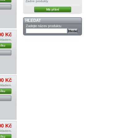
Žádné produkty
Má přání
HLEDAT
Zadejte název produktu
00 Kč
Skladem.
šíku
00 Kč
Skladem.
šíku
00 Kč
Skladem.
šíku