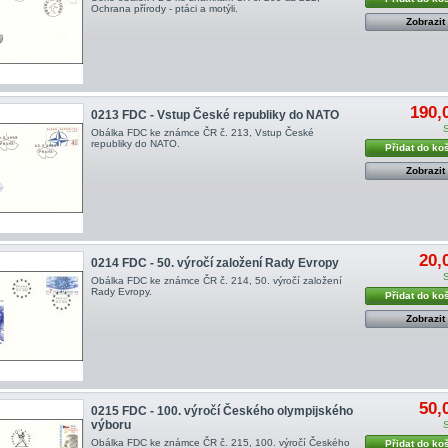
Ochrana přírody - ptáci a motýli .
Zobrazit
190,
0213 FDC - Vstup České republiky do NATO
Obálka FDC ke známce ČR č. 213, Vstup České
republiky do NATO .
Přidat do ko
Zobrazit
20,
0214 FDC - 50. výročí založení Rady Evropy
Obálka FDC ke známce ČR č. 214, 50. výročí založení
Rady Evropy .
Přidat do ko
Zobrazit
50,
0215 FDC - 100. výročí Českého olympijského
výboru
Obálka FDC ke známce ČR č. 215, 100. výročí Českého
Přidat do ko