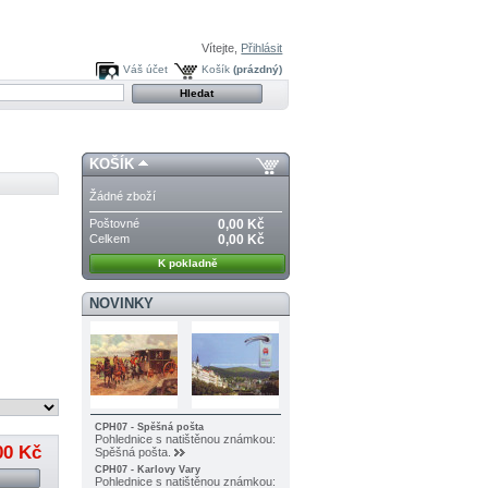
Vítejte,
Přihlásit
Váš účet
Košík
(prázdný)
KOŠÍK
Žádné zboží
Poštovné
0,00 Kč
Celkem
0,00 Kč
K pokladně
NOVINKY
CPH07 - Spěšná pošta
Pohlednice s natištěnou známkou:
00 Kč
Spěšná pošta.
CPH07 - Karlovy Vary
Pohlednice s natištěnou známkou: