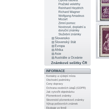
Lípová ratolest
Pražské veletrhy
Reinhard Heydrich
Richard Wagner
Wolfgang Amadeus
Mozart
Zimní pomoc
Novinové, doplatní a
doruční známky
Služební známky
Slovensko
Slovenský štát
Evropa
Afrika
Asie
Austrálie a Oceánie
Známkové sešitky ČR
INFORMACE
Kontakty a výdejní místa
Obchodní podmínky
Ceny dopravy
Ochrana osobních údajů (GDPR)
Jak vytvořit objednávku
Písmenkové známky
Slovenské písmenkové známky
Výkup poštovních známek
Ekologie ve firmě