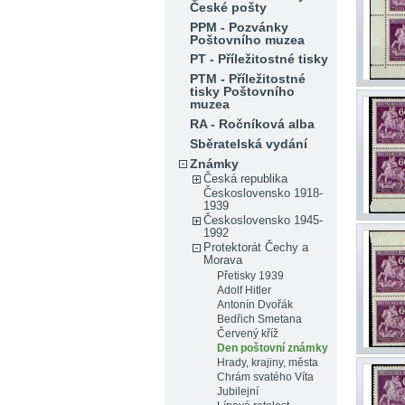
České pošty
PPM - Pozvánky
Poštovního muzea
PT - Příležitostné tisky
PTM - Příležitostné
tisky Poštovního
muzea
RA - Ročníková alba
Sběratelská vydání
Známky
Česká republika
Československo 1918-
1939
Československo 1945-
1992
Protektorát Čechy a
Morava
Přetisky 1939
Adolf Hitler
Antonín Dvořák
Bedřich Smetana
Červený kříž
Den poštovní známky
Hrady, krajiny, města
Chrám svatého Víta
Jubilejní