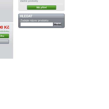
Žádné produkty
Má přání
HLEDAT
Zadejte název produktu
00 Kč
jednávku
šíku