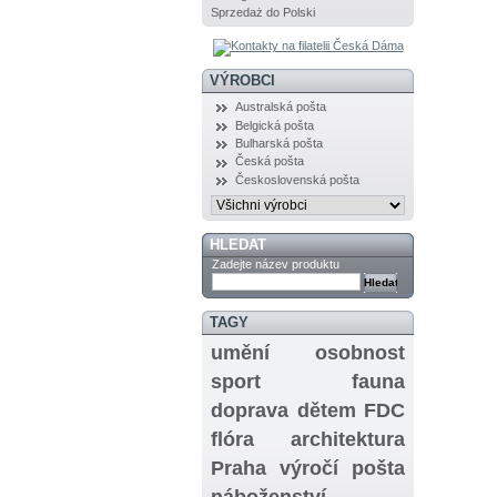
Sprzedaż do Polski
VÝROBCI
Australská pošta
Belgická pošta
Bulharská pošta
Česká pošta
Československá pošta
HLEDAT
Zadejte název produktu
TAGY
umění
osobnost
sport
fauna
doprava
dětem
FDC
flóra
architektura
Praha
výročí
pošta
náboženství