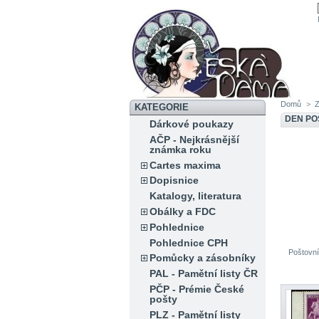
Domů
>
KATEGORIE
DEN PO
Dárkové poukazy
AČP - Nejkrásnější
známka roku
Cartes maxima
Dopisnice
Katalogy, literatura
Obálky a FDC
Pohlednice
Pohlednice CPH
Poštovní
Pomůcky a zásobníky
PAL - Pamětní listy ČR
PČP - Prémie České
pošty
PLZ - Pamětní listy