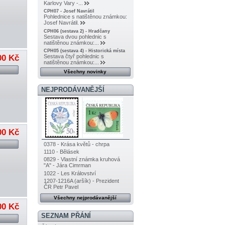
Karlovy Vary -...
CPH07 - Josef Navrátil
Pohlednice s natištěnou známkou:
Josef Navrátil.
CPH06 (sestava 2) - Hradčany
Sestava dvou pohlednic s
natištěnou známkou:...
CPH05 (sestava 4) - Historická místa
00 Kč
Sestava čtyř pohlednic s
natištěnou známkou:...
Všechny novinky
NEJPRODÁVANĚJŠÍ
00 Kč
0378 - Krása květů - chrpa
1110 - Bělásek
0829 - Vlastní známka kruhová
"A" - Jára Cimrman
1022 - Les Království
1207-1216A (aršík) - Prezident
ČR Petr Pavel
Všechny nejprodávanější
00 Kč
SEZNAM PŘÁNÍ