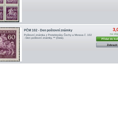
3,
PČM 102 - Den poštovní známky
na ob
Poštovní známka z Protektorátu Čechy a Morava č. 102
- Den poštovní známky, ** (čistá).
Přidat do ko
Zobrazit