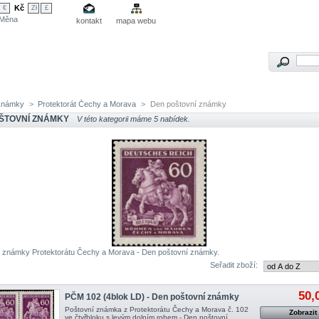
Kč
€
Zł
£
Měna
kontakt
mapa webu
Známky
>
Protektorát Čechy a Morava
>
Den poštovní známky
ŠTOVNÍ ZNÁMKY
V této kategorii máme 5 nabídek.
 známky Protektorátu Čechy a Morava - Den poštovní známky.
Seřadit zboží:
50,
PČM 102 (4blok LD) - Den poštovní známky
Poštovní známka z Protektorátu Čechy a Morava č. 102
Zobrazit
ve čtyřbloku s levým dolním rohem - Den poštovní