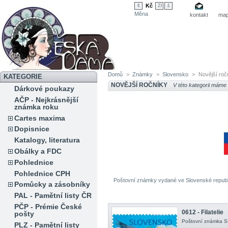
Kč
€
Zł
£
Měna
kontakt
map
Domů
>
Známky
>
Slovensko
>
Novější roč
KATEGORIE
NOVĚJŠÍ ROČNÍKY
V této kategorii máme
Dárkové poukazy
AČP - Nejkrásnější
známka roku
Cartes maxima
Dopisnice
Katalogy, literatura
Obálky a FDC
Pohlednice
Pohlednice CPH
Poštovní známky vydané ve Slovenské republi
Pomůcky a zásobníky
PAL - Pamětní listy ČR
PČP - Prémie České
0612 - Filatelie
pošty
Poštovní známka SR 
PLZ - Pamětní listy