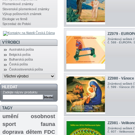
Písmenkové známky
Slovenské písmenkové známky
Výkup poštovních známek
Ekologie ve firmě
Sprzedaż do Polski
ZZ079 - EUROPA
Známkový sešitek č
VÝROBCI
č. 588 - EUROPA: S
Australská pošta
Belgická pošta
Bulharská pošta
Česká pošta
Československá pošta
ZZ080 - Vánoce
Známkový sešitek č
HLEDAT
č. 599 - Vánoce 2
Zadejte název produktu
TAGY
umění
osobnost
ZZ081 - Velikon
sport
fauna
Známkový sešitek č
doprava
dětem
FDC
č. 607 - Velikonoce