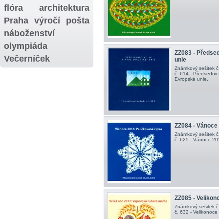
flóra
architektura
Praha
výročí
pošta
náboženství
olympiáda
ZZ083 - Předse
Večerníček
unie
Známkový sešitek č
č. 614 - Předsednic
Evropské unie.
ZZ084 - Vánoce
Známkový sešitek č
č. 625 - Vánoce 201
ZZ085 - Velikon
Známkový sešitek č
č. 632 - Velikonoce