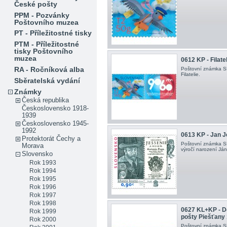
České pošty
PPM - Pozvánky
Poštovního muzea
PT - Příležitostné tisky
PTM - Příležitostné
tisky Poštovního
muzea
0612 KP - Filatel
RA - Ročníková alba
Poštovní známka S
Filatelie.
Sběratelská vydání
Známky
Česká republika
Československo 1918-
1939
Československo 1945-
1992
0613 KP - Jan 
Protektorát Čechy a
Poštovní známka S
Morava
výročí narození Ján
Slovensko
Rok 1993
Rok 1994
Rok 1995
Rok 1996
Rok 1997
Rok 1998
0627 KL+KP - D
Rok 1999
pošty Piešťany 
Rok 2000
Poštovní známka SR