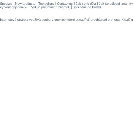
Specials
New products
Top sellers
Contact us
Jak se to dělá
Jak se odlepují známky
vytvořit objednávku
Výkup poštovních známek
Sprzedaż do Polski
Internetová stránka využívá soubory cookies, které usnadňují procházení e-shopu. K dalš