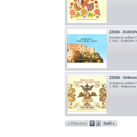
ZZ086 - EUROPA
Známkový sešitek č
č. 635 - EUROPA: Hr
ZZ088 - Velikon
Známkový sešitek č
č. 656 - Velikonoce 2
« Předchozí
1
2
Další »