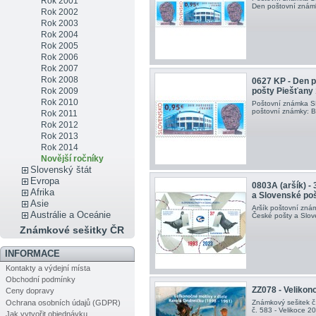
Rok 2001
Den poštovní známk
Rok 2002
Rok 2003
Rok 2004
Rok 2005
Rok 2006
Rok 2007
Rok 2008
0627 KP - Den 
Rok 2009
pošty Piešťany 
Rok 2010
Poštovní známka S
poštovní známky: B
Rok 2011
Rok 2012
Rok 2013
Rok 2014
Novější ročníky
Slovenský štát
Evropa
0803A (aršík) -
Afrika
a Slovenské po
Asie
Aršík poštovní znám
Austrálie a Oceánie
České pošty a Slove
Známkové sešitky ČR
INFORMACE
Kontakty a výdejní místa
Obchodní podmínky
ZZ078 - Velikon
Ceny dopravy
Ochrana osobních údajů (GDPR)
Známkový sešitek č
č. 583 - Velikoce 20
Jak vytvořit objednávku