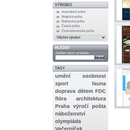
VÝROBCI
Australská pošta
Belgická pošta
Bulharská pošta
Česká pošta
Československá pošta
HLEDAT
Zadejte název produktu
TAGY
umění
osobnost
sport
fauna
doprava
dětem
FDC
flóra
architektura
Praha
výročí
pošta
náboženství
olympiáda
Večerníček