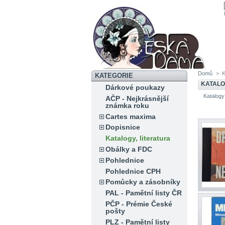
Domů
>
K
KATEGORIE
KATALO
Dárkové poukazy
Katalogy a
AČP - Nejkrásnější
známka roku
Cartes maxima
Dopisnice
Katalogy, literatura
Obálky a FDC
Pohlednice
Pohlednice CPH
Pomůcky a zásobníky
PAL - Pamětní listy ČR
PČP - Prémie České
pošty
PLZ - Pamětní listy