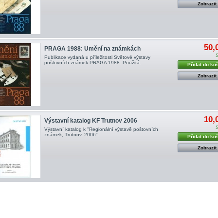
Zobrazit
50,
PRAGA 1988: Umění na známkách
Publikace vydaná u příležitosti Světové výstavy
poštovních známek PRAGA 1988. Použitá.
Přidat do ko
Zobrazit
10,
Výstavní katalog KF Trutnov 2006
Výstavní katalog k "Regionální výstavě poštovních
známek, Trutnov, 2006".
Přidat do ko
Zobrazit