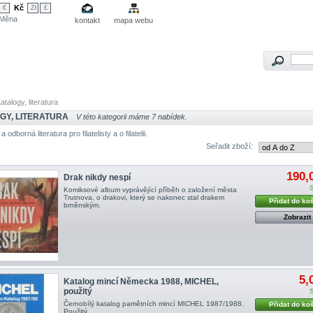
Kč
€
Zł
£
Měna
kontakt
mapa webu
atalogy, literatura
GY, LITERATURA
V této kategorii máme 7 nabídek.
 odborná literatura pro filatelisty a o filatelii.
Seřadit zboží:
190,
Drak nikdy nespí
Komiksové album vyprávějící příběh o založení města
Trutnova, o drakovi, který se nakonec stal drakem
Přidat do ko
brněnským.
Zobrazit
5,
Katalog mincí Německa 1988, MICHEL,
použitý
Černobílý katalog pamětních mincí MICHEL 1987/1988.
Přidat do ko
Použitý.