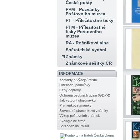
České pošty
PPM - Pozvánky
Poštovního muzea
PT - Příležitostné tisky
PTM - Příležitostné
tisky Poštovního
muzea
RA - Ročníková alba
Sběratelská vydání
Známky
Známkové sešitky ČR
INFORMACE
Kontakty a výdejní místa
Obchodní podmínky
Ceny dopravy
Ochrana osobních údajů (GDPR)
Jak vytvořit objednávku
Písmenkové známky
Slovenské písmenkové známky
Výkup poštovních známek
Ekologie ve firmě
Sprzedaż do Polski