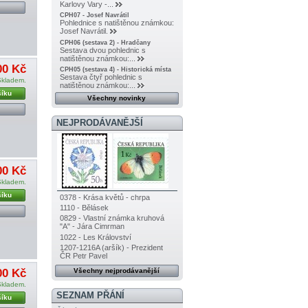
Karlovy Vary -...
CPH07 - Josef Navrátil
Pohlednice s natištěnou známkou:
Josef Navrátil.
CPH06 (sestava 2) - Hradčany
Sestava dvou pohlednic s
natištěnou známkou:...
00 Kč
CPH05 (sestava 4) - Historická místa
Sestava čtyř pohlednic s
Skladem.
natištěnou známkou:...
šíku
Všechny novinky
NEJPRODÁVANĚJŠÍ
00 Kč
Skladem.
šíku
0378 - Krása květů - chrpa
1110 - Bělásek
0829 - Vlastní známka kruhová
"A" - Jára Cimrman
1022 - Les Království
1207-1216A (aršík) - Prezident
ČR Petr Pavel
00 Kč
Všechny nejprodávanější
Skladem.
SEZNAM PŘÁNÍ
šíku