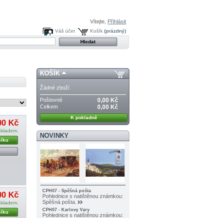
Vítejte,
Přihlásit
Váš účet
Košík
(prázdný)
KOŠÍK
Žádné zboží
Poštovné
0,00 Kč
Celkem
0,00 Kč
K pokladně
00 Kč
Skladem.
NOVINKY
šíku
CPH07 - Spěšná pošta
00 Kč
Pohlednice s natištěnou známkou:
Spěšná pošta.
Skladem.
CPH07 - Karlovy Vary
šíku
Pohlednice s natištěnou známkou: