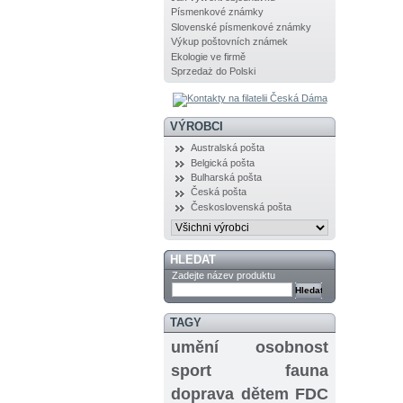
Písmenkové známky
Slovenské písmenkové známky
Výkup poštovních známek
Ekologie ve firmě
Sprzedaż do Polski
VÝROBCI
Australská pošta
Belgická pošta
Bulharská pošta
Česká pošta
Československá pošta
HLEDAT
Zadejte název produktu
TAGY
umění
osobnost
sport
fauna
doprava
dětem
FDC