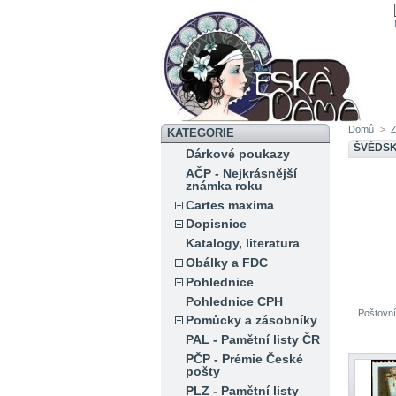
Domů
>
KATEGORIE
ŠVÉDS
Dárkové poukazy
AČP - Nejkrásnější
známka roku
Cartes maxima
Dopisnice
Katalogy, literatura
Obálky a FDC
Pohlednice
Pohlednice CPH
Poštovní
Pomůcky a zásobníky
PAL - Pamětní listy ČR
PČP - Prémie České
pošty
PLZ - Pamětní listy