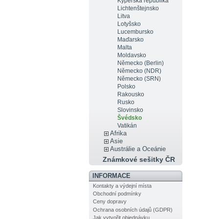
Kyperská republika
Lichtenštejnsko
Litva
Lotyšsko
Lucembursko
Maďarsko
Malta
Moldavsko
Německo (Berlin)
Německo (NDR)
Německo (SRN)
Polsko
Rakousko
Rusko
Slovinsko
Švédsko
Vatikán
Afrika
Asie
Austrálie a Oceánie
Známkové sešitky ČR
INFORMACE
Kontakty a výdejní místa
Obchodní podmínky
Ceny dopravy
Ochrana osobních údajů (GDPR)
Jak vytvořit objednávku