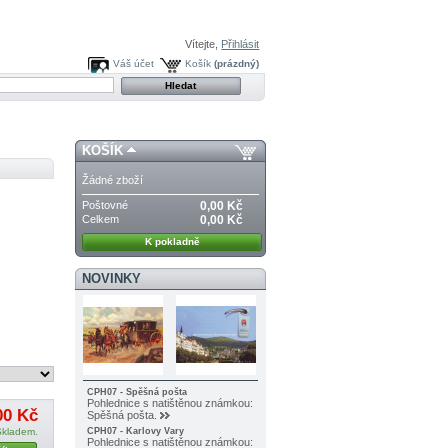
Vítejte,
Přihlásit
Váš účet
Košík
(prázdný)
KOŠÍK
Žádné zboží
Poštovné
0,00 Kč
Celkem
0,00 Kč
K pokladně
NOVINKY
CPH07 - Spěšná pošta
Pohlednice s natištěnou známkou:
00 Kč
Spěšná pošta.
Skladem.
CPH07 - Karlovy Vary
Pohlednice s natištěnou známkou: