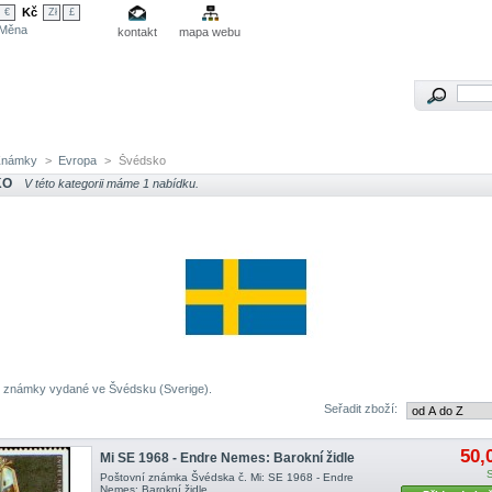
Kč
€
Zł
£
Měna
kontakt
mapa webu
Známky
>
Evropa
>
Švédsko
KO
V této kategorii máme 1 nabídku.
 známky vydané ve Švédsku (Sverige).
Seřadit zboží:
50,
Mi SE 1968 - Endre Nemes: Barokní židle
Poštovní známka Švédska č. Mi: SE 1968 - Endre
Nemes: Barokní židle .