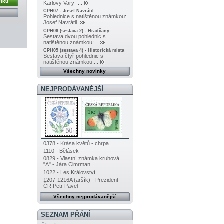
šíku
Karlovy Vary -...
CPH07 - Josef Navrátil
Pohlednice s natištěnou známkou:
Josef Navrátil.
CPH06 (sestava 2) - Hradčany
Sestava dvou pohlednic s
natištěnou známkou:...
CPH05 (sestava 4) - Historická místa
Sestava čtyř pohlednic s
natištěnou známkou:...
Všechny novinky
NEJPRODÁVANĚJŠÍ
0378 - Krása květů - chrpa
1110 - Bělásek
0829 - Vlastní známka kruhová
"A" - Jára Cimrman
1022 - Les Království
1207-1216A (aršík) - Prezident
ČR Petr Pavel
Všechny nejprodávanější
SEZNAM PŘÁNÍ