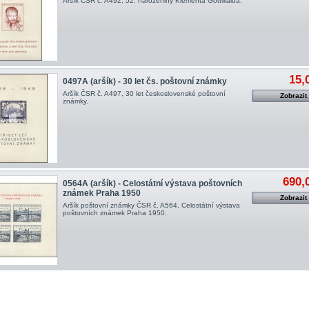
Aršík ČSR č. A492, 52. narozeniny Klementa Gottwalda.
15,
0497A (aršík) - 30 let čs. poštovní známky
Aršík ČSR č. A497, 30 let československé poštovní
Zobrazit
známky.
690,
0564A (aršík) - Celostátní výstava poštovních
známek Praha 1950
Zobrazit
Aršík poštovní známky ČSR č. A564, Celostátní výstava
poštovních známek Praha 1950.