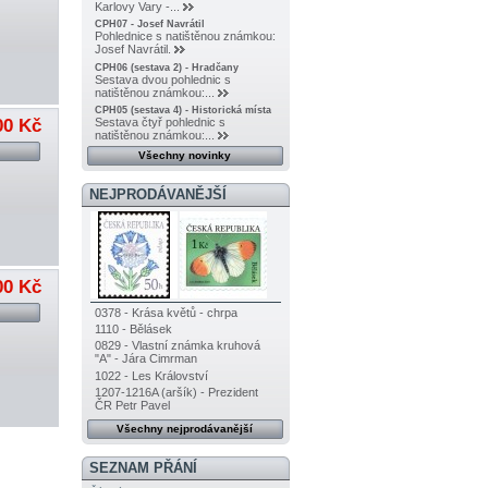
Karlovy Vary -...
CPH07 - Josef Navrátil
Pohlednice s natištěnou známkou:
Josef Navrátil.
CPH06 (sestava 2) - Hradčany
Sestava dvou pohlednic s
natištěnou známkou:...
CPH05 (sestava 4) - Historická místa
00 Kč
Sestava čtyř pohlednic s
natištěnou známkou:...
Všechny novinky
NEJPRODÁVANĚJŠÍ
00 Kč
0378 - Krása květů - chrpa
1110 - Bělásek
0829 - Vlastní známka kruhová
"A" - Jára Cimrman
1022 - Les Království
1207-1216A (aršík) - Prezident
ČR Petr Pavel
Všechny nejprodávanější
SEZNAM PŘÁNÍ