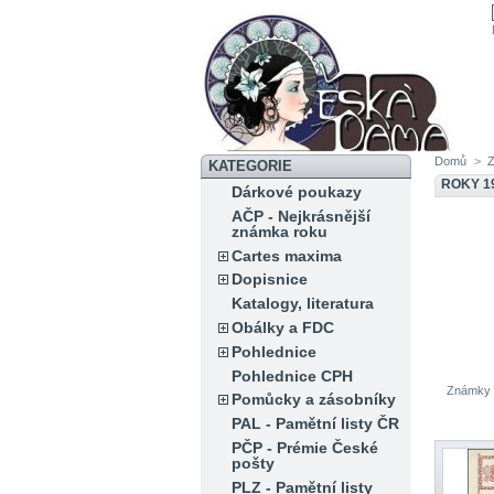
Domů
>
KATEGORIE
ROKY 1
Dárkové poukazy
AČP - Nejkrásnější
známka roku
Cartes maxima
Dopisnice
Katalogy, literatura
Obálky a FDC
Pohlednice
Pohlednice CPH
Známky 
Pomůcky a zásobníky
PAL - Pamětní listy ČR
PČP - Prémie České
pošty
PLZ - Pamětní listy