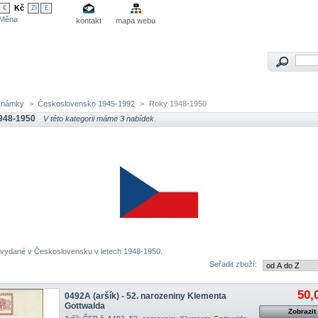
Kč
€
Zł
£
Měna
kontakt
mapa webu
Známky
>
Československo 1945-1992
>
Roky 1948-1950
948-1950
V této kategorii máme 3 nabídek.
vydané v Československu v letech 1948-1950.
Seřadit zboží:
50,
0492A (aršík) - 52. narozeniny Klementa
Gottwalda
Zobrazit