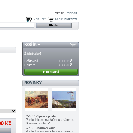
Vítejte,
Přihlásit
Váš účet
Košík
(prázdný)
KOŠÍK
Žádné zboží
Poštovné
0,00 Kč
Celkem
0,00 Kč
K pokladně
NOVINKY
CPH07 - Spěšná pošta
Pohlednice s natištěnou známkou:
00 Kč
Spěšná pošta.
CPH07 - Karlovy Vary
Pohlednice s natištěnou známkou: