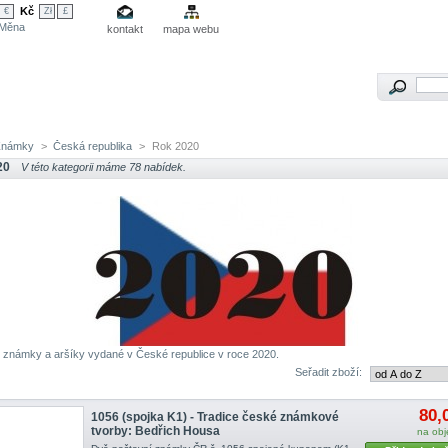
Kč
€
Zł
£
Měna
kontakt
mapa webu
Známky
>
Česká republika
>
Rok 2020
20
V této kategorii máme 78 nabídek.
 známky a aršíky vydané v České republice v roce 2020.
Seřadit zboží:
80,
1056 (spojka K1) - Tradice české známkové
tvorby: Bedřich Housa
na ob