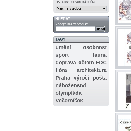
Československá pošta
HLEDAT
Zadejte název produktu
TAGY
umění
osobnost
sport
fauna
doprava
dětem
FDC
flóra
architektura
Praha
výročí
pošta
náboženství
olympiáda
Večerníček