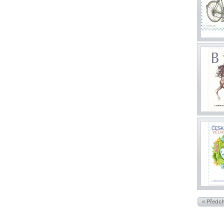
« Předc