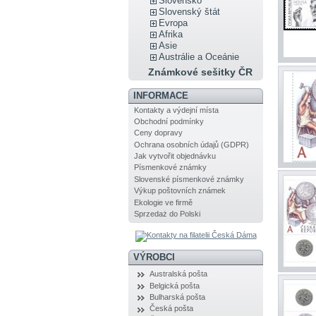
Slovensko
Slovenský štát
Evropa
Afrika
Asie
Austrálie a Oceánie
Známkové sešitky ČR
INFORMACE
Kontakty a výdejní místa
Obchodní podmínky
Ceny dopravy
Ochrana osobních údajů (GDPR)
Jak vytvořit objednávku
Písmenkové známky
Slovenské písmenkové známky
Výkup poštovních známek
Ekologie ve firmě
Sprzedaż do Polski
VÝROBCI
Australská pošta
Belgická pošta
Bulharská pošta
Česká pošta