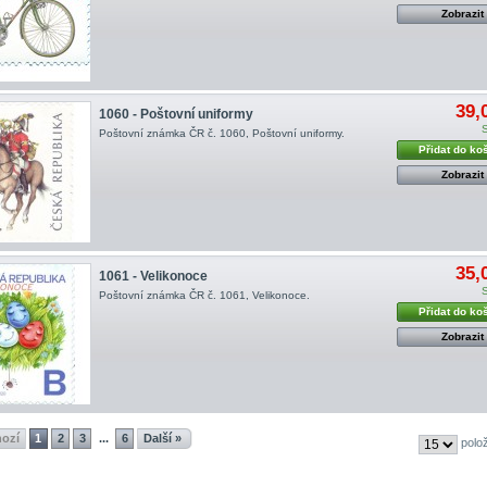
Zobrazit
39,
1060 - Poštovní uniformy
Poštovní známka ČR č. 1060, Poštovní uniformy.
Přidat do ko
Zobrazit
35,
1061 - Velikonoce
Poštovní známka ČR č. 1061, Velikonoce.
Přidat do ko
Zobrazit
hozí
1
2
3
6
Další »
...
polo