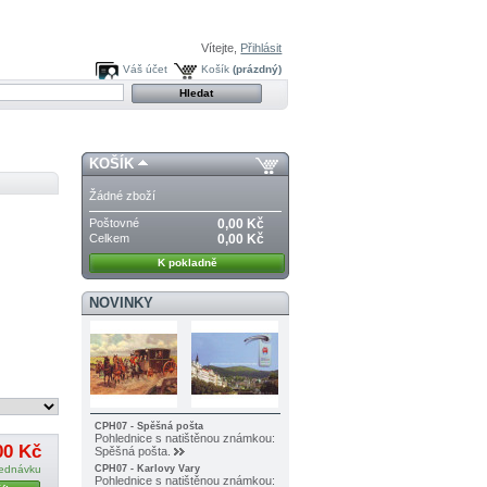
Vítejte,
Přihlásit
Váš účet
Košík
(prázdný)
KOŠÍK
Žádné zboží
Poštovné
0,00 Kč
Celkem
0,00 Kč
K pokladně
NOVINKY
CPH07 - Spěšná pošta
Pohlednice s natištěnou známkou:
00 Kč
Spěšná pošta.
jednávku
CPH07 - Karlovy Vary
Pohlednice s natištěnou známkou: