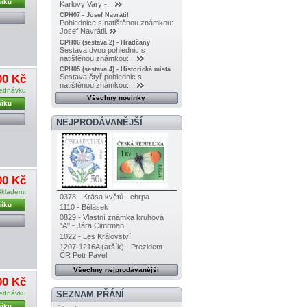
šíku
Karlovy Vary -...
CPH07 - Josef Navrátil
Pohlednice s natištěnou známkou:
Josef Navrátil.
CPH06 (sestava 2) - Hradčany
Sestava dvou pohlednic s
natištěnou známkou:...
CPH05 (sestava 4) - Historická místa
00 Kč
Sestava čtyř pohlednic s
natištěnou známkou:...
jednávku
Všechny novinky
šíku
NEJPRODÁVANĚJŠÍ
00 Kč
Skladem.
0378 - Krása květů - chrpa
šíku
1110 - Bělásek
0829 - Vlastní známka kruhová
"A" - Jára Cimrman
1022 - Les Království
1207-1216A (aršík) - Prezident
ČR Petr Pavel
Všechny nejprodávanější
00 Kč
SEZNAM PŘÁNÍ
jednávku
šíku