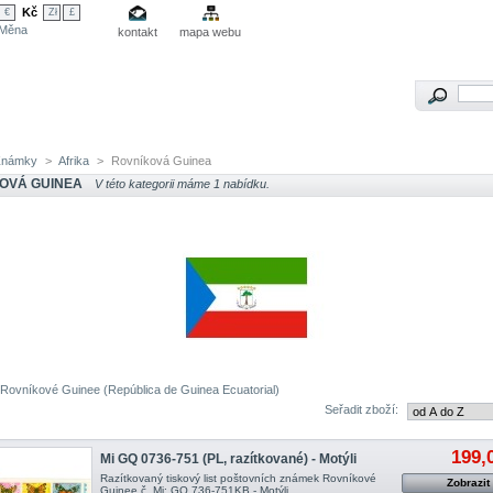
Kč
€
Zł
£
Měna
kontakt
mapa webu
Známky
>
Afrika
>
Rovníková Guinea
OVÁ GUINEA
V této kategorii máme 1 nabídku.
ovníkové Guinee (República de Guinea Ecuatorial)
Seřadit zboží:
199,
Mi GQ 0736-751 (PL, razítkované) - Motýli
Razítkovaný tiskový list poštovních známek Rovníkové
Zobrazit
Guinee č. Mi: GQ 736-751 KB - Motýli.