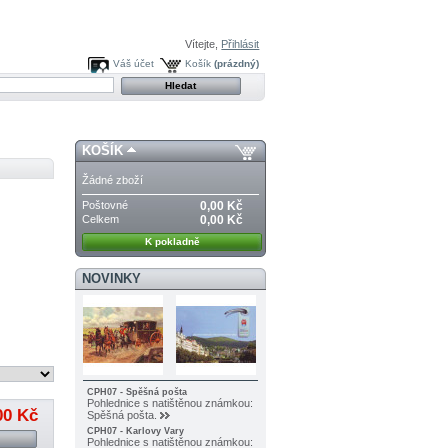
Vítejte,
Přihlásit
Váš účet
Košík
(prázdný)
KOŠÍK
Žádné zboží
Poštovné
0,00 Kč
Celkem
0,00 Kč
K pokladně
NOVINKY
CPH07 - Spěšná pošta
Pohlednice s natištěnou známkou:
00 Kč
Spěšná pošta.
CPH07 - Karlovy Vary
Pohlednice s natištěnou známkou: