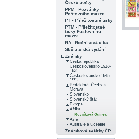
České pošty
PPM - Pozvánky
Poštovního muzea
PT - Příležitostné tisky
PTM - Příležitostné
tisky Poštovního
muzea
RA - Ročníková alba
Sběratelská vydání
Známky
Česká republika
Československo 1918-
1939
Československo 1945-
1992
Protektorát Čechy a
Morava
Slovensko
Slovenský štát
Evropa
Afrika
Rovníková Guinea
Asie
Austrálie a Oceánie
Známkové sešitky ČR