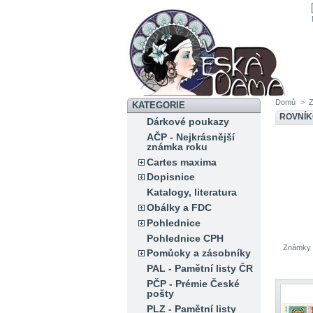
Domů
>
KATEGORIE
ROVNÍK
Dárkové poukazy
AČP - Nejkrásnější
známka roku
Cartes maxima
Dopisnice
Katalogy, literatura
Obálky a FDC
Pohlednice
Pohlednice CPH
Známky R
Pomůcky a zásobníky
PAL - Pamětní listy ČR
PČP - Prémie České
pošty
PLZ - Pamětní listy