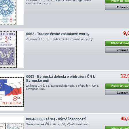
Známka ČR č. 61, 20. výročí Světové organizace
Přidat do ko
cestovního ruchu .
Zobrazit
9,
0062 - Tradice české známkové tvorby
Známka ČR č. 62, Tradice české známkové tvorby.
Přidat do ko
Zobrazit
12,
0063 - Evropská dohoda o přidružení ČR k
Evropské unii
Známka ČR č. 63, Evropská dohoda o přidružení ČR k
Přidat do ko
Evropské unii .
Zobrazit
45,
0064-0066 (série) - Výročí osobností
Série známek ČR č. 64 až 66, Výročí osobností.
Přidat do ko