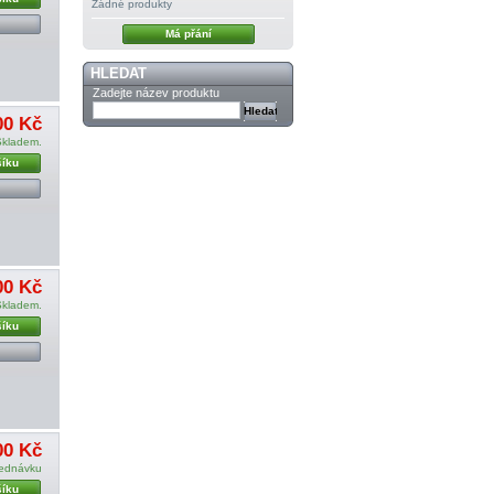
Žádné produkty
Má přání
HLEDAT
Zadejte název produktu
00 Kč
Skladem.
šíku
00 Kč
Skladem.
šíku
00 Kč
jednávku
šíku