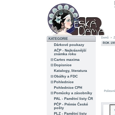
Domů
>
KATEGORIE
ROK 19
Dárkové poukazy
AČP - Nejkrásnější
známka roku
Cartes maxima
Dopisnice
Katalogy, literatura
Obálky a FDC
Pohlednice
Pohlednice CPH
Poštovní
Pomůcky a zásobníky
PAL - Pamětní listy ČR
PČP - Prémie České
pošty
PLZ - Pamětní listy