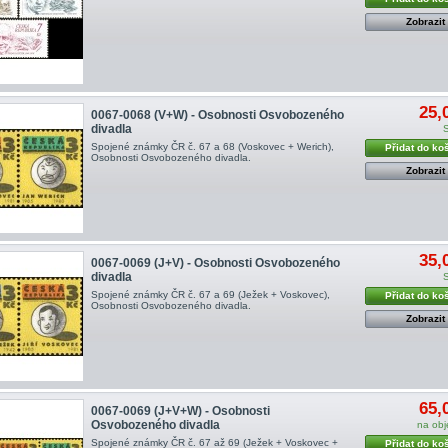
Zobrazit
25,
0067-0068 (V+W) - Osobnosti Osvobozeného
divadla
Spojené známky ČR č. 67 a 68 (Voskovec + Werich),
Přidat do ko
Osobnosti Osvobozeného divadla.
Zobrazit
35,
0067-0069 (J+V) - Osobnosti Osvobozeného
divadla
Spojené známky ČR č. 67 a 69 (Ježek + Voskovec),
Přidat do ko
Osobnosti Osvobozeného divadla.
Zobrazit
65,
0067-0069 (J+V+W) - Osobnosti
Osvobozeného divadla
na ob
Spojené známky ČR č. 67 až 69 (Ježek + Voskovec +
Přidat do ko