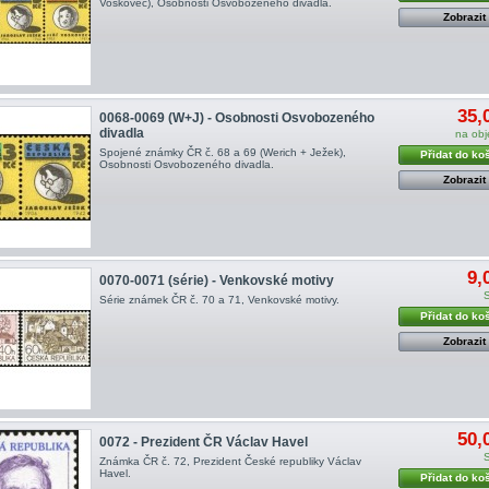
Voskovec), Osobnosti Osvobozeného divadla.
Zobrazit
35,
0068-0069 (W+J) - Osobnosti Osvobozeného
divadla
na ob
Spojené známky ČR č. 68 a 69 (Werich + Ježek),
Přidat do ko
Osobnosti Osvobozeného divadla.
Zobrazit
9,
0070-0071 (série) - Venkovské motivy
Série známek ČR č. 70 a 71, Venkovské motivy.
Přidat do ko
Zobrazit
50,
0072 - Prezident ČR Václav Havel
Známka ČR č. 72, Prezident České republiky Václav
Havel.
Přidat do ko