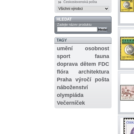
Československá pošta
HLEDAT
Zadejte název produktu
TAGY
umění
osobnost
sport
fauna
doprava
dětem
FDC
flóra
architektura
Praha
výročí
pošta
náboženství
olympiáda
Večerníček