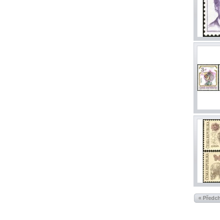
« Předc