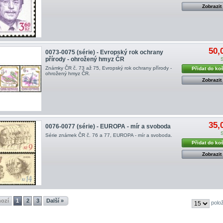
Zobrazit
50,
0073-0075 (série) - Evropský rok ochrany
přírody - ohrožený hmyz ČR
Známky ČR č. 73 až 75, Evropský rok ochrany přírody -
Přidat do ko
ohrožený hmyz ČR .
Zobrazit
35,
0076-0077 (série) - EUROPA - mír a svoboda
Série známek ČR č. 76 a 77, EUROPA - mír a svoboda .
Přidat do ko
Zobrazit
hozí
1
2
3
Další »
polo