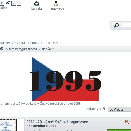
Kč
€
Zł
£
Měna
kontakt
mapa webu
Známky
>
Česká republika
>
Rok 1995
95
V této kategorii máme 35 nabídek.
 známky a aršíky vydané v České republice v roce 1995.
Seřadit zboží:
9,
0061 - 20. výročí Světové organizace
cestovního ruchu