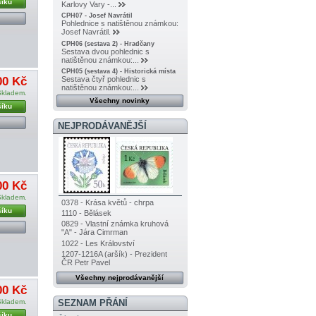
šíku
Karlovy Vary -...
CPH07 - Josef Navrátil
Pohlednice s natištěnou známkou:
Josef Navrátil.
CPH06 (sestava 2) - Hradčany
Sestava dvou pohlednic s
natištěnou známkou:...
CPH05 (sestava 4) - Historická místa
00 Kč
Sestava čtyř pohlednic s
natištěnou známkou:...
Skladem.
Všechny novinky
šíku
NEJPRODÁVANĚJŠÍ
00 Kč
Skladem.
0378 - Krása květů - chrpa
šíku
1110 - Bělásek
0829 - Vlastní známka kruhová
"A" - Jára Cimrman
1022 - Les Království
1207-1216A (aršík) - Prezident
ČR Petr Pavel
Všechny nejprodávanější
00 Kč
SEZNAM PŘÁNÍ
Skladem.
šíku