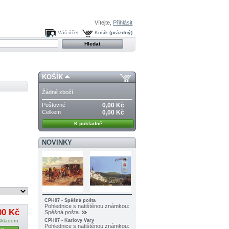
Vítejte,
Přihlásit
Váš účet
Košík
(prázdný)
KOŠÍK
Žádné zboží
Poštovné
0,00 Kč
Celkem
0,00 Kč
K pokladně
NOVINKY
CPH07 - Spěšná pošta
Pohlednice s natištěnou známkou:
00 Kč
Spěšná pošta.
Skladem.
CPH07 - Karlovy Vary
Pohlednice s natištěnou známkou: