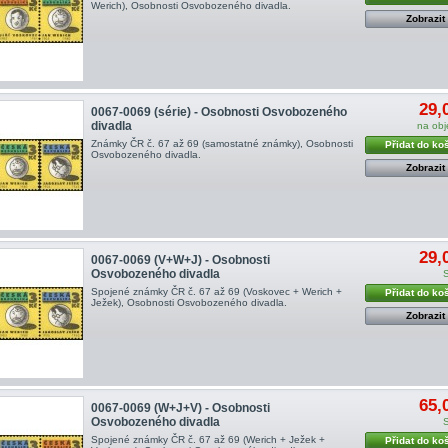
Werich), Osobnosti Osvobozeného divadla.
Zobrazit
29,
0067-0069 (série) - Osobnosti Osvobozeného
divadla
na ob
Známky ČR č. 67 až 69 (samostatné známky), Osobnosti
Přidat do ko
Osvobozeného divadla.
Zobrazit
29,
0067-0069 (V+W+J) - Osobnosti
Osvobozeného divadla
Spojené známky ČR č. 67 až 69 (Voskovec + Werich +
Přidat do ko
Ježek), Osobnosti Osvobozeného divadla.
Zobrazit
65,
0067-0069 (W+J+V) - Osobnosti
Osvobozeného divadla
Spojené známky ČR č. 67 až 69 (Werich + Ježek +
Přidat do ko