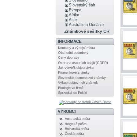
Slovensko
Slovenský štát
Evropa
Afrika
Asie
Austrálie a Oceánie
Známkové sešitky ČR
INFORMACE
Kontakty a výdejní místa
Obchodní podmínky
Ceny dopravy
Ochrana osobních údajů (GDPR)
Jak vytvořit objednávku
Písmenkové známky
Slovenské písmenkové známky
Výkup poštovních známek
Ekologie ve firmě
Sprzedaż do Polski
VÝROBCI
Australská pošta
Belgická pošta
Bulharská pošta
Česká pošta