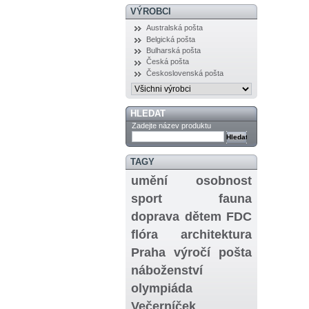
VÝROBCI
Australská pošta
Belgická pošta
Bulharská pošta
Česká pošta
Československá pošta
HLEDAT
Zadejte název produktu
TAGY
umění
osobnost
sport
fauna
doprava
dětem
FDC
flóra
architektura
Praha
výročí
pošta
náboženství
olympiáda
Večerníček