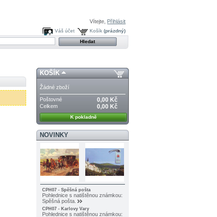
Vítejte,
Přihlásit
Váš účet
Košík
(prázdný)
KOŠÍK
Žádné zboží
Poštovné
0,00 Kč
Celkem
0,00 Kč
K pokladně
NOVINKY
CPH07 - Spěšná pošta
Pohlednice s natištěnou známkou:
Spěšná pošta.
CPH07 - Karlovy Vary
Pohlednice s natištěnou známkou: