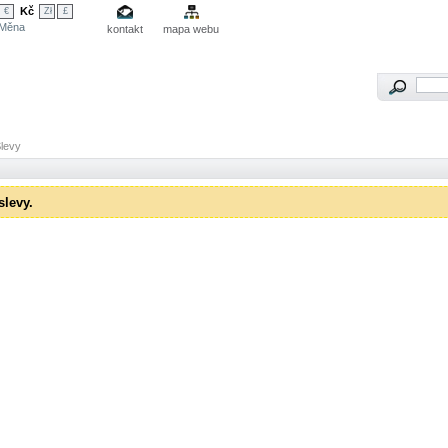
Kč
€
Zł
£
Měna
kontakt
mapa webu
levy
slevy.