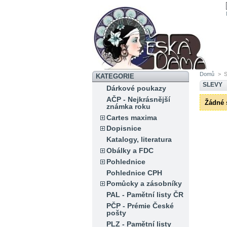
Domů
>
S
KATEGORIE
SLEVY
Dárkové poukazy
AČP - Nejkrásnější
Žádné 
známka roku
Cartes maxima
Dopisnice
Katalogy, literatura
Obálky a FDC
Pohlednice
Pohlednice CPH
Pomůcky a zásobníky
PAL - Pamětní listy ČR
PČP - Prémie České
pošty
PLZ - Pamětní listy