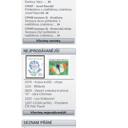
Karlovy Vary -...
CPH07 - Josef Navrátil
Pohlednice s natištěnou známkou:
Josef Navrátil.
CPH06 (sestava 2) - Hradčany
Sestava dvou pohlednic s
natištěnou známkou:...
CPH05 (sestava 4) - Historická místa
Sestava čtyř pohlednic s
natištěnou známkou:...
Všechny novinky
NEJPRODÁVANĚJŠÍ
0378 - Krása květů - chrpa
1110 - Bělásek
0829 - Vlastní známka kruhová
"A" - Jára Cimrman
1022 - Les Království
1207-1216A (aršík) - Prezident
ČR Petr Pavel
Všechny nejprodávanější
SEZNAM PŘÁNÍ