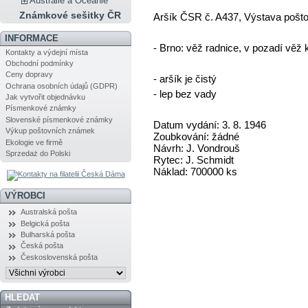
Austrálie a Oceánie
Známkové sešitky ČR
Aršík ČSR č. A437, Výstava pošt
INFORMACE
- Brno: věž radnice, v pozadí věž 
Kontakty a výdejní místa
Obchodní podmínky
Ceny dopravy
- aršík je čistý
Ochrana osobních údajů (GDPR)
- lep bez vady
Jak vytvořit objednávku
Písmenkové známky
Slovenské písmenkové známky
Datum vydání: 3. 8. 1946
Výkup poštovních známek
Zoubkování: žádné
Ekologie ve firmě
Návrh: J. Vondrouš
Sprzedaż do Polski
Rytec: J. Schmidt
Náklad: 700000 ks
VÝROBCI
Australská pošta
Belgická pošta
Bulharská pošta
Česká pošta
Československá pošta
HLEDAT