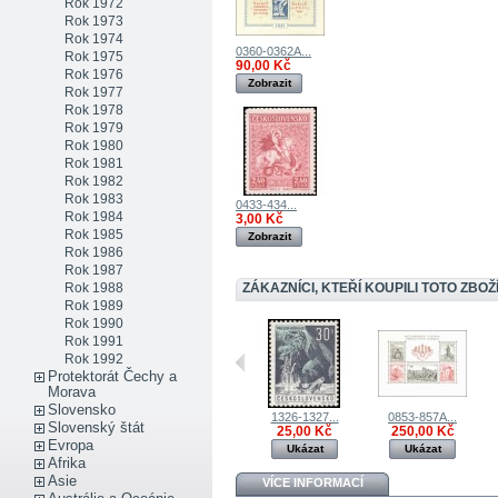
Rok 1972
Rok 1973
Rok 1974
0360-0362A...
Rok 1975
90,00 Kč
Rok 1976
Zobrazit
Rok 1977
Rok 1978
Rok 1979
Rok 1980
Rok 1981
Rok 1982
Rok 1983
0433-434...
Rok 1984
3,00 Kč
Rok 1985
Zobrazit
Rok 1986
Rok 1987
Rok 1988
ZÁKAZNÍCI, KTEŘÍ KOUPILI TOTO ZBOŽÍ
Rok 1989
Rok 1990
Rok 1991
Rok 1992
Protektorát Čechy a
Morava
Slovensko
1326-1327...
0853-857A...
Slovenský štát
25,00 Kč
250,00 Kč
Evropa
Ukázat
Ukázat
Afrika
Asie
VÍCE INFORMACÍ