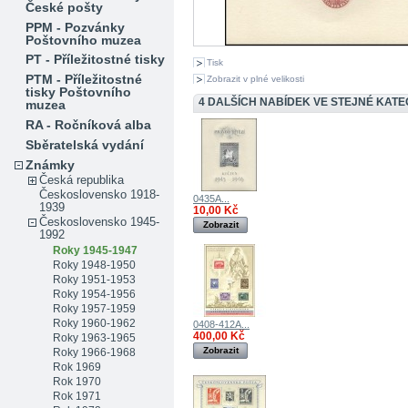
České pošty
PPM - Pozvánky
Poštovního muzea
PT - Příležitostné tisky
Tisk
PTM - Příležitostné
Zobrazit v plné velikosti
tisky Poštovního
4 DALŠÍCH NABÍDEK VE STEJNÉ KATEG
muzea
RA - Ročníková alba
Sběratelská vydání
Známky
Česká republika
Československo 1918-
0435A...
1939
10,00 Kč
Československo 1945-
Zobrazit
1992
Roky 1945-1947
Roky 1948-1950
Roky 1951-1953
Roky 1954-1956
Roky 1957-1959
Roky 1960-1962
0408-412A...
400,00 Kč
Roky 1963-1965
Zobrazit
Roky 1966-1968
Rok 1969
Rok 1970
Rok 1971