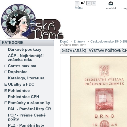
Kč
€
Zł
£
Měna
kontakt
map
Domů
>
Známky
>
Československo 1945-19
KATEGORIE
známek Brno 1946
Dárkové poukazy
0437A (ARŠÍK) - VÝSTAVA POŠTOVNÍ
AČP - Nejkrásnější
známka roku
Cartes maxima
Dopisnice
Katalogy, literatura
Obálky a FDC
Pohlednice
Pohlednice CPH
Pomůcky a zásobníky
PAL - Pamětní listy ČR
PČP - Prémie České
pošty
PLZ - Pamětní listy