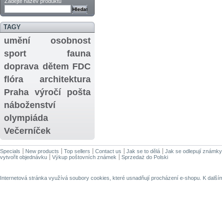
Zadejte název produktu
TAGY
umění
osobnost
sport
fauna
doprava
dětem
FDC
flóra
architektura
Praha
výročí
pošta
náboženství
olympiáda
Večerníček
Specials
New products
Top sellers
Contact us
Jak se to dělá
Jak se odlepují známky
vytvořit objednávku
Výkup poštovních známek
Sprzedaż do Polski
Internetová stránka využívá soubory cookies, které usnadňují procházení e-shopu. K dalš