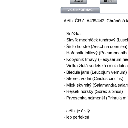
Ukázat
Ukázat
VÍCE INFORMACÍ
Aršík ČR č. A439/442, Chráněná fa
- Sněžka
- Slavík modráček tundrový (Lusci
- Šídlo horské (Aeschna coerulea)
- Hořepník tolitový (Pneumonanth
- Kopyšník tmavý (Hedysarum he
- Violka žlutá sudetská (Viola lute
- Bledule jarní (Leucojum vernum)
- Skorec vodní (Cinclus cinclus)
- Mlok skvrnitý (Salamandra sala
- Rejsek horský (Sorex alpinus)
- Prvosenka nejmenší (Primula mi
- aršík je čistý
- lep perfektní