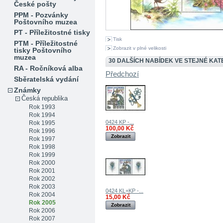
České pošty
PPM - Pozvánky
Poštovního muzea
PT - Příležitostné tisky
Tisk
PTM - Příležitostné
Zobrazit v plné velikosti
tisky Poštovního
muzea
30 DALŠÍCH NABÍDEK VE STEJNÉ KATE
RA - Ročníková alba
Předchozí
Sběratelská vydání
Známky
Česká republika
Rok 1993
Rok 1994
0424 KP -...
Rok 1995
100,00 Kč
Rok 1996
Zobrazit
Rok 1997
Rok 1998
Rok 1999
Rok 2000
Rok 2001
Rok 2002
Rok 2003
0424 KL+KP -...
Rok 2004
15,00 Kč
Rok 2005
Zobrazit
Rok 2006
Rok 2007