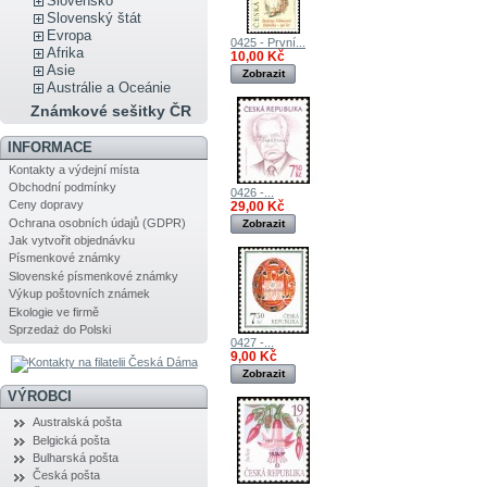
Slovensko
Slovenský štát
Evropa
0425 - První...
Afrika
10,00 Kč
Asie
Zobrazit
Austrálie a Oceánie
Známkové sešitky ČR
INFORMACE
Kontakty a výdejní místa
Obchodní podmínky
0426 -...
Ceny dopravy
29,00 Kč
Ochrana osobních údajů (GDPR)
Zobrazit
Jak vytvořit objednávku
Písmenkové známky
Slovenské písmenkové známky
Výkup poštovních známek
Ekologie ve firmě
Sprzedaż do Polski
0427 -...
9,00 Kč
Zobrazit
VÝROBCI
Australská pošta
Belgická pošta
Bulharská pošta
Česká pošta