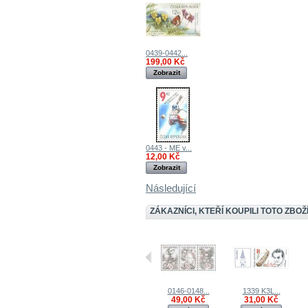
0439-0442...
199,00 Kč
Zobrazit
0443 - ME v...
12,00 Kč
Zobrazit
Následující
ZÁKAZNÍCI, KTEŘÍ KOUPILI TOTO ZBOŽÍ
0146-0148...
1339 K3L...
49,00 Kč
31,00 Kč