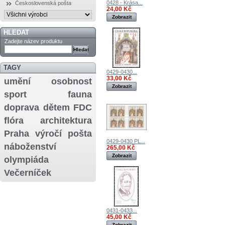
0428 - Krása...
Československá pošta
24,00 Kč
Zobrazit
HLEDAT
Zadejte název produktu
TAGY
0429-0430...
33,00 Kč
umění
osobnost
Zobrazit
sport
fauna
doprava
dětem
FDC
flóra
architektura
Praha
výročí
pošta
0429-0430 PL...
náboženství
265,00 Kč
Zobrazit
olympiáda
Večerníček
0431-0433...
45,00 Kč
Zobrazit