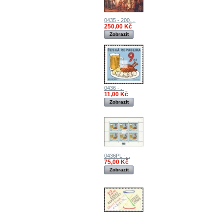
0435 - 200....
250,00 Kč
Zobrazit
0436 -...
11,00 Kč
Zobrazit
0436PL -...
75,00 Kč
Zobrazit