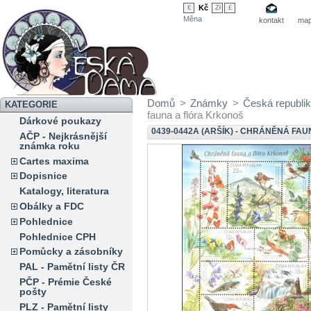
Kč
€
Zł
£
Měna
kontakt
map
Domů
>
Známky
>
Česká republi
KATEGORIE
fauna a flóra Krkonoš
Dárkové poukazy
0439-0442A (ARŠÍK) - CHRÁNĚNÁ FA
AČP - Nejkrásnější
známka roku
Cartes maxima
Dopisnice
Katalogy, literatura
Obálky a FDC
Pohlednice
Pohlednice CPH
Pomůcky a zásobníky
PAL - Pamětní listy ČR
PČP - Prémie České
pošty
PLZ - Pamětní listy