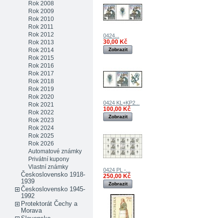
Rok 2008
Rok 2009
Rok 2010
Rok 2011
Rok 2012
0424...
30,00 Kč
Rok 2013
Rok 2014
Zobrazit
Rok 2015
Rok 2016
Rok 2017
Rok 2018
Rok 2019
Rok 2020
0424 KL+KP2...
Rok 2021
100,00 Kč
Rok 2022
Zobrazit
Rok 2023
Rok 2024
Rok 2025
Rok 2026
Automatové známky
Privátní kupony
Vlastní známky
0424 PL -...
Československo 1918-
250,00 Kč
1939
Zobrazit
Československo 1945-
1992
Protektorát Čechy a
Morava