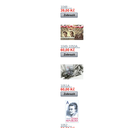
1048 -...
39,00 Kč
Zobrazit
1049-1050A...
60,00 Kč
Zobrazit
1051A...
60,00 Kč
Zobrazit
1052 -...