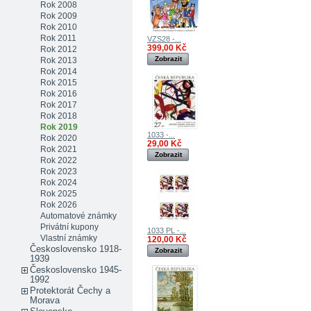
Rok 2008
Rok 2009
Rok 2010
Rok 2011
VZS28 -...
399,00 Kč
Rok 2012
Zobrazit
Rok 2013
Rok 2014
Rok 2015
Rok 2016
Rok 2017
Rok 2018
Rok 2019
1033 -...
Rok 2020
29,00 Kč
Rok 2021
Zobrazit
Rok 2022
Rok 2023
Rok 2024
Rok 2025
Rok 2026
Automatové známky
Privátní kupony
1033 PL -...
Vlastní známky
120,00 Kč
Československo 1918-
Zobrazit
1939
Československo 1945-
1992
Protektorát Čechy a
Morava