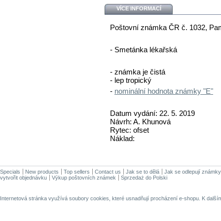
VÍCE INFORMACÍ
Poštovní známka ČR č. 1032, Pam
- Smetánka lékařská
- známka je čistá
- lep tropický
-
nominální hodnota známky "E"
Datum vydání: 22. 5. 2019
Návrh: A. Khunová
Rytec: ofset
Náklad:
Specials
New products
Top sellers
Contact us
Jak se to dělá
Jak se odlepují známky
vytvořit objednávku
Výkup poštovních známek
Sprzedaż do Polski
Internetová stránka využívá soubory cookies, které usnadňují procházení e-shopu. K dalš