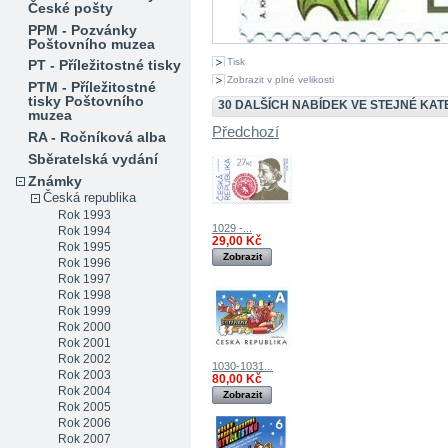
České pošty
PPM - Pozvánky
Poštovního muzea
Tisk
PT - Příležitostné tisky
Zobrazit v plné velikosti
PTM - Příležitostné
tisky Poštovního
30 DALŠÍCH NABÍDEK VE STEJNÉ KATE
muzea
Předchozí
RA - Ročníková alba
Sběratelská vydání
Známky
Česká republika
Rok 1993
1029 -...
Rok 1994
29,00 Kč
Rok 1995
Zobrazit
Rok 1996
Rok 1997
Rok 1998
Rok 1999
Rok 2000
Rok 2001
Rok 2002
1030-1031...
Rok 2003
80,00 Kč
Rok 2004
Zobrazit
Rok 2005
Rok 2006
Rok 2007