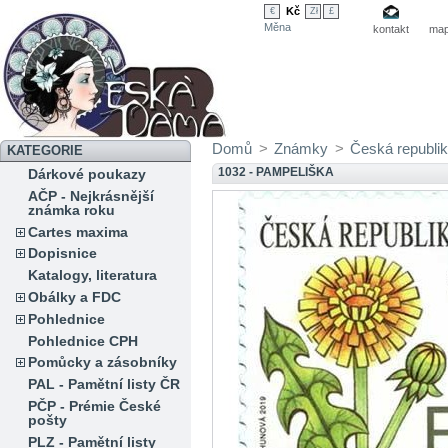
Kč
€
Zł
£
Měna
kontakt
map
Domů
>
Známky
>
Česká republi
KATEGORIE
1032 - PAMPELIŠKA
Dárkové poukazy
AČP - Nejkrásnější
známka roku
Cartes maxima
Dopisnice
Katalogy, literatura
Obálky a FDC
Pohlednice
Pohlednice CPH
Pomůcky a zásobníky
PAL - Pamětní listy ČR
PČP - Prémie České
pošty
PLZ - Pamětní listy