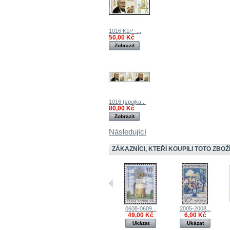
1016 K1P -...
50,00 Kč
Zobrazit
1016 (spojka...
80,00 Kč
Zobrazit
Následující
ZÁKAZNÍCI, KTEŘÍ KOUPILI TOTO ZBOŽÍ
0608-0609...
2005-2008...
49,00 Kč
6,00 Kč
Ukázat
Ukázat