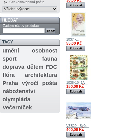
36,00 Kč
Československá pošta
Zobrazit
HLEDAT
Zadejte název produktu
1037 -...
TAGY
55,00 Kč
Zobrazit
umění
osobnost
sport
fauna
doprava
dětem
FDC
flóra
architektura
Praha
výročí
pošta
1038-1041A...
150,00 Kč
náboženství
Zobrazit
olympiáda
Večerníček
VZS29 - Svět...
400,00 Kč
Zobrazit