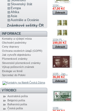
Slovensko
Slovenský štát
1034 -...
Evropa
47,00 Kč
Afrika
Zobrazit
Asie
Austrálie a Oceánie
Známkové sešitky ČR
INFORMACE
Kontakty a výdejní místa
1034 PL -...
Obchodní podmínky
199,00 Kč
Ceny dopravy
Zobrazit
Ochrana osobních údajů (GDPR)
Jak vytvořit objednávku
Písmenkové známky
Slovenské písmenkové známky
Výkup poštovních známek
Ekologie ve firmě
1035 - Jan...
Sprzedaż do Polski
36,00 Kč
Zobrazit
VÝROBCI
Australská pošta
Belgická pošta
Bulharská pošta
1036 -...
Česká pošta