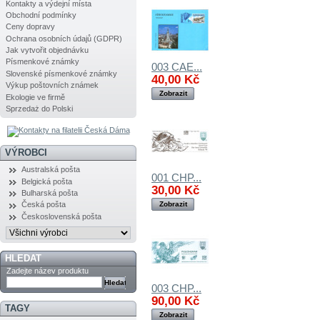
Kontakty a výdejní místa
Obchodní podmínky
Ceny dopravy
Ochrana osobních údajů (GDPR)
Jak vytvořit objednávku
Písmenkové známky
003 CAE...
Slovenské písmenkové známky
40,00 Kč
Výkup poštovních známek
Zobrazit
Ekologie ve firmě
Sprzedaż do Polski
VÝROBCI
Australská pošta
001 CHP...
Belgická pošta
30,00 Kč
Bulharská pošta
Zobrazit
Česká pošta
Československá pošta
HLEDAT
Zadejte název produktu
003 CHP...
90,00 Kč
TAGY
Zobrazit