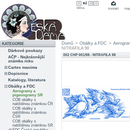
Kč
€
Zł
£
Měna
kontakt
map
Domů
>
Obálky a FDC
>
Aerogra
KATEGORIE
NITRAFILA 98
Dárkové poukazy
002 CHP 001/98 - NITRAFILA 98
AČP - Nejkrásnější
známka roku
Cartes maxima
Dopisnice
Katalogy, literatura
Obálky a FDC
Aerogramy a
pigeongramy SR
COB obálky s
natištěnou známkou ČR
COB obálky s
natištěnou známkou
ČSR
COB obálky s
natištěnou známkou SR
FDC Česká republika