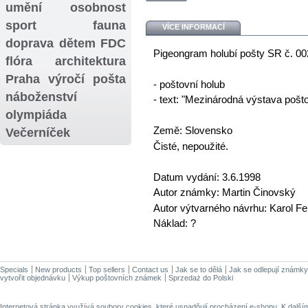
umění
osobnost
sport
fauna
VÍCE INFORMACÍ
doprava
dětem
FDC
Pigeongram holubí pošty SR č. 0
flóra
architektura
Praha
výročí
pošta
- poštovní holub
náboženství
- text: "Mezinárodná výstava pošto
olympiáda
Země: Slovensko
Večerníček
Čisté, nepoužité.
Datum vydání: 3.6.1998
Autor známky: Martin Činovský
Autor výtvarného návrhu: Karol Fel
Náklad: ?
Specials
New products
Top sellers
Contact us
Jak se to dělá
Jak se odlepují známky
vytvořit objednávku
Výkup poštovních známek
Sprzedaż do Polski
Internetová stránka využívá soubory cookies, které usnadňují procházení e-shopu. K dalš