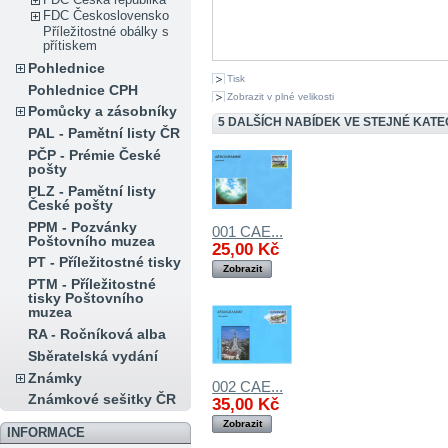
FDC Československo
Příležitostné obálky s
přítiskem
Pohlednice
Tisk
Pohlednice CPH
Zobrazit v plné velikosti
Pomůcky a zásobníky
5 DALŠÍCH NABÍDEK VE STEJNÉ KATEG
PAL - Pamětní listy ČR
PČP - Prémie České
pošty
PLZ - Pamětní listy
České pošty
PPM - Pozvánky
001 CAE...
Poštovního muzea
25,00 Kč
PT - Příležitostné tisky
Zobrazit
PTM - Příležitostné
tisky Poštovního
muzea
RA - Ročníková alba
Sběratelská vydání
Známky
002 CAE...
Známkové sešitky ČR
35,00 Kč
Zobrazit
INFORMACE