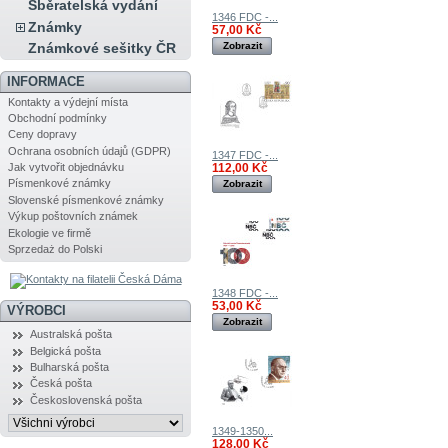
Sběratelská vydání
1346 FDC -...
Známky
57,00 Kč
Zobrazit
Známkové sešitky ČR
INFORMACE
Kontakty a výdejní místa
Obchodní podmínky
Ceny dopravy
Ochrana osobních údajů (GDPR)
1347 FDC -...
Jak vytvořit objednávku
112,00 Kč
Písmenkové známky
Zobrazit
Slovenské písmenkové známky
Výkup poštovních známek
Ekologie ve firmě
Sprzedaż do Polski
1348 FDC -...
53,00 Kč
VÝROBCI
Zobrazit
Australská pošta
Belgická pošta
Bulharská pošta
Česká pošta
Československá pošta
1349-1350...
128,00 Kč