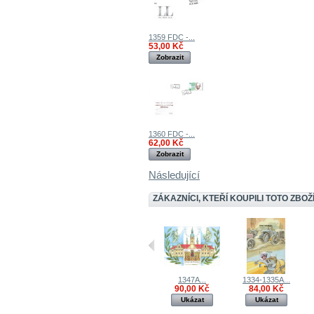
1359 FDC -...
53,00 Kč
Zobrazit
1360 FDC -...
62,00 Kč
Zobrazit
Následující
ZÁKAZNÍCI, KTEŘÍ KOUPILI TOTO ZBOŽÍ
1347A...
1334-1335A...
90,00 Kč
84,00 Kč
Ukázat
Ukázat