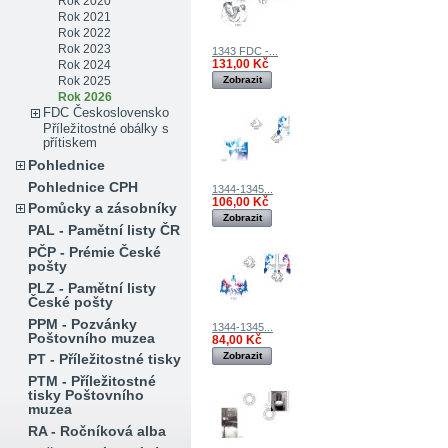
Rok 2020
Rok 2021
Rok 2022
Rok 2023
1343 FDC -...
131,00 Kč
Rok 2024
Rok 2025
Zobrazit
Rok 2026
FDC Československo
Příležitostné obálky s
přítiskem
Pohlednice
Pohlednice CPH
1344-1345...
106,00 Kč
Pomůcky a zásobníky
Zobrazit
PAL - Pamětní listy ČR
PČP - Prémie České
pošty
PLZ - Pamětní listy
České pošty
PPM - Pozvánky
1344-1345...
Poštovního muzea
84,00 Kč
Zobrazit
PT - Příležitostné tisky
PTM - Příležitostné
tisky Poštovního
muzea
RA - Ročníková alba