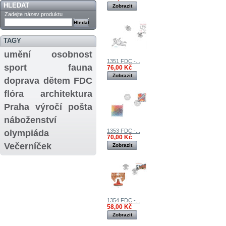
HLEDAT
Zobrazit
Zadejte název produktu
TAGY
umění
osobnost
1351 FDC -...
sport
fauna
76,00 Kč
Zobrazit
doprava
dětem
FDC
flóra
architektura
Praha
výročí
pošta
náboženství
1353 FDC -...
olympiáda
70,00 Kč
Večerníček
Zobrazit
1354 FDC -...
58,00 Kč
Zobrazit