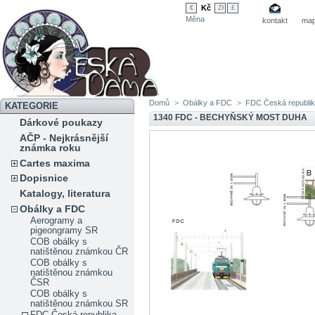
Kč
€
Zł
£
Měna
kontakt
map
Domů
>
Obálky a FDC
>
FDC Česká republi
KATEGORIE
1340 FDC - BECHYŇSKÝ MOST DUHA
Dárkové poukazy
AČP - Nejkrásnější
známka roku
Cartes maxima
Dopisnice
Katalogy, literatura
Obálky a FDC
Aerogramy a
pigeongramy SR
COB obálky s
natištěnou známkou ČR
COB obálky s
natištěnou známkou
ČSR
COB obálky s
natištěnou známkou SR
FDC Česká republika