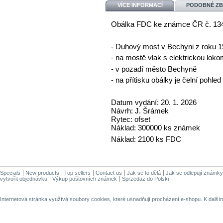
VÍCE INFORMACÍ
PODOBNÉ ZB
Obálka FDC ke známce ČR č. 134
- Duhový most v Bechyni z roku 
- na mostě vlak s elektrickou lok
- v pozadí město Bechyně
- na přítisku obálky je čelní pohle
Datum vydání: 20. 1. 2026
Návrh: J. Šrámek
Rytec: ofset
Náklad: 300000 ks známek
Náklad: 2100 ks FDC
Specials
New products
Top sellers
Contact us
Jak se to dělá
Jak se odlepují známky
vytvořit objednávku
Výkup poštovních známek
Sprzedaż do Polski
Internetová stránka využívá soubory cookies, které usnadňují procházení e-shopu. K dalš