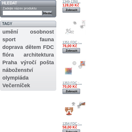
1349-1350...
HLEDAT
128,00 Kč
Zadejte název produktu
Zobrazit
TAGY
umění
osobnost
sport
fauna
1351 FDC -...
76,00 Kč
doprava
dětem
FDC
Zobrazit
flóra
architektura
Praha
výročí
pošta
náboženství
olympiáda
1353 FDC -...
Večerníček
70,00 Kč
Zobrazit
1354 FDC -...
58,00 Kč
Zobrazit