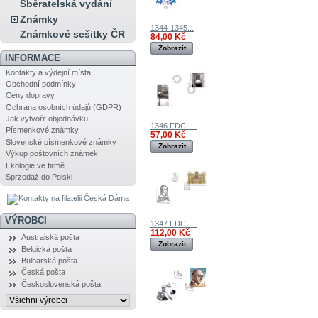
Sběratelská vydání
Známky
1344-1345...
Známkové sešitky ČR
84,00 Kč
Zobrazit
INFORMACE
Kontakty a výdejní místa
Obchodní podmínky
Ceny dopravy
Ochrana osobních údajů (GDPR)
Jak vytvořit objednávku
1346 FDC -...
Písmenkové známky
57,00 Kč
Slovenské písmenkové známky
Zobrazit
Výkup poštovních známek
Ekologie ve firmě
Sprzedaż do Polski
VÝROBCI
1347 FDC -...
112,00 Kč
Australská pošta
Zobrazit
Belgická pošta
Bulharská pošta
Česká pošta
Československá pošta