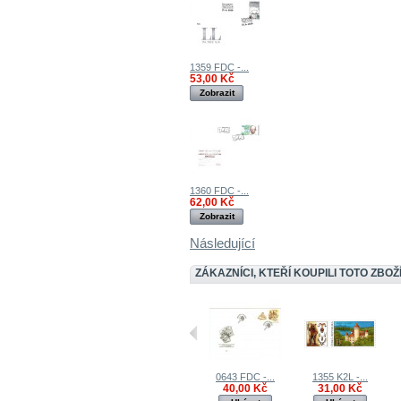
1359 FDC -...
53,00 Kč
Zobrazit
1360 FDC -...
62,00 Kč
Zobrazit
Následující
ZÁKAZNÍCI, KTEŘÍ KOUPILI TOTO ZBOŽÍ
0643 FDC -...
1355 K2L -...
40,00 Kč
31,00 Kč