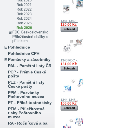
Rok 2020
Rok 2021
Rok 2022
Rok 2023
Rok 2024
1341-1342...
Rok 2025
120,00 Kč
Rok 2026
Zobrazit
FDC Československo
Příležitostné obálky s
přítiskem
Pohlednice
Pohlednice CPH
Pomůcky a zásobníky
1343 FDC -...
131,00 Kč
PAL - Pamětní listy ČR
Zobrazit
PČP - Prémie České
pošty
PLZ - Pamětní listy
České pošty
PPM - Pozvánky
Poštovního muzea
1344-1345...
PT - Příležitostné tisky
106,00 Kč
Zobrazit
PTM - Příležitostné
tisky Poštovního
muzea
RA - Ročníková alba