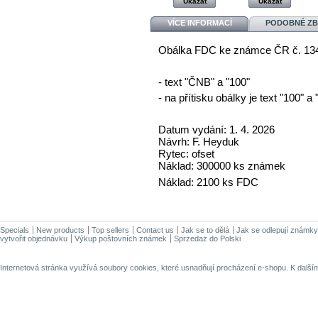
Ukázat
Ukázat
VÍCE INFORMACÍ
PODOBNÉ ZB
Obálka FDC ke známce ČR č. 1348
- text "ČNB" a "100"
- na přítisku obálky je text "100
Datum vydání: 1. 4. 2026
Návrh: F. Heyduk
Rytec: ofset
Náklad: 300000 ks známek
Náklad: 2100 ks FDC
Specials
New products
Top sellers
Contact us
Jak se to dělá
Jak se odlepují známky
vytvořit objednávku
Výkup poštovních známek
Sprzedaż do Polski
Internetová stránka využívá soubory cookies, které usnadňují procházení e-shopu. K dalš