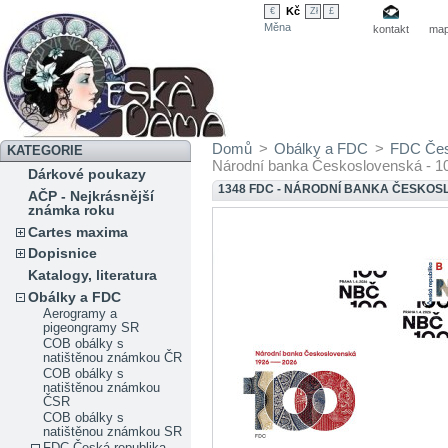
Kč
€
Zł
£
Měna
kontakt
map
Domů
>
Obálky a FDC
>
FDC Čes
KATEGORIE
Národní banka Československá - 10
Dárkové poukazy
1348 FDC - NÁRODNÍ BANKA ČESKOSL
AČP - Nejkrásnější
známka roku
Cartes maxima
Dopisnice
Katalogy, literatura
Obálky a FDC
Aerogramy a
pigeongramy SR
COB obálky s
natištěnou známkou ČR
COB obálky s
natištěnou známkou
ČSR
COB obálky s
natištěnou známkou SR
FDC Česká republika