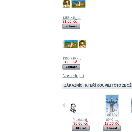
1355 K1L -...
31,00 Kč
Zobrazit
1355 K1P -...
31,00 Kč
Zobrazit
Následující
ZÁKAZNÍCI, KTEŘÍ KOUPILI TOTO ZBOŽÍ
Prezidenti...
0940 -...
30,00 Kč
17,00 Kč
Ukázat
Ukázat