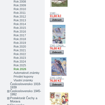
Rok 2008
Rok 2009
Rok 2010
Rok 2011
1340 -...
31,00 Kč
Rok 2012
Zobrazit
Rok 2013
Rok 2014
Rok 2015
Rok 2016
Rok 2017
Rok 2018
Rok 2019
1341-1342A...
Rok 2020
76,00 Kč
Rok 2021
Zobrazit
Rok 2022
Rok 2023
Rok 2024
Rok 2025
Rok 2026
Automatové známky
Privátní kupony
1341-1342...
Vlastní známky
76,00 Kč
Československo 1918-
Zobrazit
1939
Československo 1945-
1992
Protektorát Čechy a
Morava