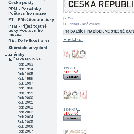
České pošty
PPM - Pozvánky
Poštovního muzea
Tisk
PT - Příležitostné tisky
Zobrazit v plné velikosti
PTM - Příležitostné
tisky Poštovního
30 DALŠÍCH NABÍDEK VE STEJNÉ KATE
muzea
Předchozí
RA - Ročníková alba
Sběratelská vydání
Známky
Česká republika
Rok 1993
1339 K4L...
Rok 1994
31,00 Kč
Rok 1995
Zobrazit
Rok 1996
Rok 1997
Rok 1998
Rok 1999
Rok 2000
Rok 2001
Rok 2002
1339 K4P...
Rok 2003
31,00 Kč
Rok 2004
Zobrazit
Rok 2005
Rok 2006
Rok 2007