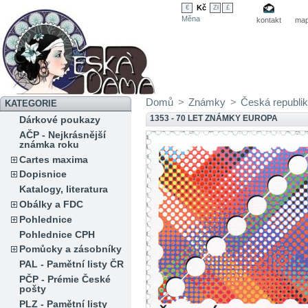
Kč
€
Zł
£
Měna
kontakt
map
Domů
>
Známky
>
Česká republi
KATEGORIE
1353 - 70 LET ZNÁMKY EUROPA
Dárkové poukazy
AČP - Nejkrásnější
známka roku
Cartes maxima
Dopisnice
Katalogy, literatura
Obálky a FDC
Pohlednice
Pohlednice CPH
Pomůcky a zásobníky
PAL - Pamětní listy ČR
PČP - Prémie České
pošty
PLZ - Pamětní listy