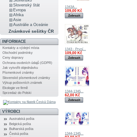
Slovensko
Slovenský štát
1343A...
Evropa
109,00 Kč
Afrika
Zobrazit
Asie
Austrálie a Oceánie
Známkové sešitky ČR
INFORMACE
Kontakty a výdejní místa
1343 - První...
Obchodní podmínky
109,00 Kč
Ceny dopravy
Zobrazit
Ochrana osobních údajů (GDPR)
Jak vytvořit objednávku
Písmenkové známky
Slovenské písmenkové známky
Výkup poštovních známek
Ekologie ve firmě
1344-1345...
Sprzedaż do Polski
62,00 Kč
Zobrazit
VÝROBCI
Australská pošta
Belgická pošta
Bulharská pošta
1344-1345...
Česká pošta