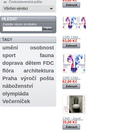
93,00 Kč
Československá pošta
Zobrazit
HLEDAT
Zadejte název produktu
1345-1344...
TAGY
93,00 Kč
Zobrazit
umění
osobnost
sport
fauna
doprava
dětem
FDC
flóra
architektura
Praha
výročí
pošta
1345-1344...
62,00 Kč
náboženství
Zobrazit
olympiáda
Večerníček
1346 - Josef...
35,00 Kč
Zobrazit