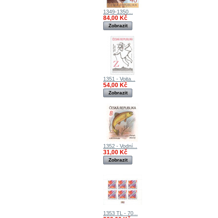
1349-1350...
84,00 Kč
Zobrazit
1351 - Vojta...
54,00 Kč
Zobrazit
1352 - Vodní...
31,00 Kč
Zobrazit
1353 TL - 70...