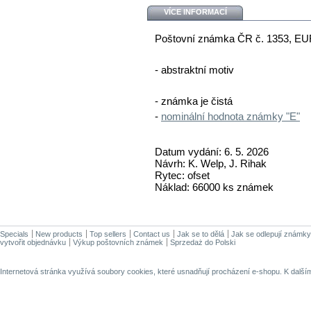
VÍCE INFORMACÍ
Poštovní známka ČR č. 1353, EU
- abstraktní motiv
- známka je čistá
-
nominální hodnota známky "E"
Datum vydání: 6. 5. 2026
Návrh: K. Welp, J. Rihak
Rytec: ofset
Náklad: 66000 ks známek
Specials
New products
Top sellers
Contact us
Jak se to dělá
Jak se odlepují známky
vytvořit objednávku
Výkup poštovních známek
Sprzedaż do Polski
Internetová stránka využívá soubory cookies, které usnadňují procházení e-shopu. K dalš