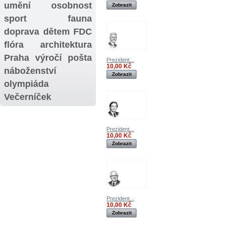
umění
osobnost
Zobrazit
sport
fauna
doprava
dětem
FDC
flóra
architektura
Praha
výročí
pošta
Prezident...
10,00 Kč
náboženství
Zobrazit
olympiáda
Večerníček
Prezident...
10,00 Kč
Zobrazit
Prezident...
10,00 Kč
Zobrazit