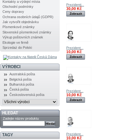
Kontakty a výdejní místa
Prezidenti...
Obchodní podmínky
30,00 Kč
Ceny dopravy
Zobrazit
Ochrana osobních údajů (GDPR)
Jak vytvořit objednávku
Písmenkové známky
Slovenské písmenkové známky
Výkup poštovních známek
Ekologie ve firmě
Sprzedaż do Polski
Prezident...
10,00 Kč
Zobrazit
VÝROBCI
Australská pošta
Belgická pošta
Bulharská pošta
Česká pošta
Prezident...
10,00 Kč
Československá pošta
Zobrazit
HLEDAT
Zadejte název produktu
Prezident...
TAGY
10,00 Kč