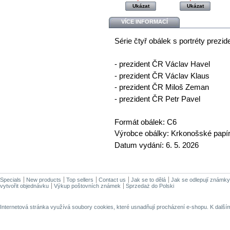
Ukázat
Ukázat
VÍCE INFORMACÍ
Série čtyř obálek s portréty prezi
- prezident ČR Václav Havel
- prezident ČR Václav Klaus
- prezident ČR Miloš Zeman
- prezident ČR Petr Pavel
Formát obálek: C6
Výrobce obálky: Krkonošské papír
Datum vydání: 6. 5. 2026
Specials
New products
Top sellers
Contact us
Jak se to dělá
Jak se odlepují známky
vytvořit objednávku
Výkup poštovních známek
Sprzedaż do Polski
Internetová stránka využívá soubory cookies, které usnadňují procházení e-shopu. K dalš