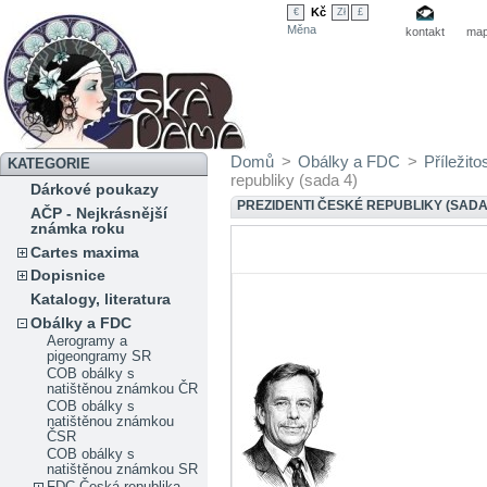
Kč
€
Zł
£
Měna
kontakt
map
Domů
>
Obálky a FDC
>
Příležit
KATEGORIE
republiky (sada 4)
Dárkové poukazy
PREZIDENTI ČESKÉ REPUBLIKY (SADA
AČP - Nejkrásnější
známka roku
Cartes maxima
Dopisnice
Katalogy, literatura
Obálky a FDC
Aerogramy a
pigeongramy SR
COB obálky s
natištěnou známkou ČR
COB obálky s
natištěnou známkou
ČSR
COB obálky s
natištěnou známkou SR
FDC Česká republika