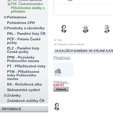
FDC Československo
Příležitostné obálky s
přítiskem
Pohlednice
Pohlednice CPH
Pomůcky a zásobníky
PAL - Pamětní listy ČR
PČP - Prémie České
Tisk
pošty
Zobrazit v plné velikosti
PLZ - Pamětní listy
10 DALŠÍCH NABÍDEK VE STEJNÉ KATE
České pošty
PPM - Pozvánky
Předchozí
Poštovního muzea
PT - Příležitostné tisky
PTM - Příležitostné
tisky Poštovního
muzea
Příležitostn...
RA - Ročníková alba
6,00 Kč
Zobrazit
Sběratelská vydání
Známky
Známkové sešitky ČR
INFORMACE