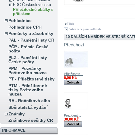
FDC Československo
Příležitostné obálky s
přítiskem
Pohlednice
Tisk
Pohlednice CPH
Zobrazit v plné velikosti
Pomůcky a zásobníky
10 DALŠÍCH NABÍDEK VE STEJNÉ KATE
PAL - Pamětní listy ČR
Předchozí
PČP - Prémie České
pošty
PLZ - Pamětní listy
České pošty
PPM - Pozvánky
Poštovního muzea
Příležitostn...
6,00 Kč
PT - Příležitostné tisky
Zobrazit
PTM - Příležitostné
tisky Poštovního
muzea
RA - Ročníková alba
Sběratelská vydání
Známky
Prezidenti...
30,00 Kč
Známkové sešitky ČR
Zobrazit
INFORMACE