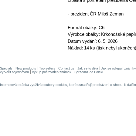
Obálka s portrétem prezidenta Če
- prezident ČR Miloš Zeman
Formát obálky: C6
Výrobce obálky: Krkonošské papír
Datum vydání: 6. 5. 2026
Náklad: 14 ks (tisk nebyl ukončen
Specials
New products
Top sellers
Contact us
Jak se to dělá
Jak se odlepují známky
vytvořit objednávku
Výkup poštovních známek
Sprzedaż do Polski
Internetová stránka využívá soubory cookies, které usnadňují procházení e-shopu. K dalš