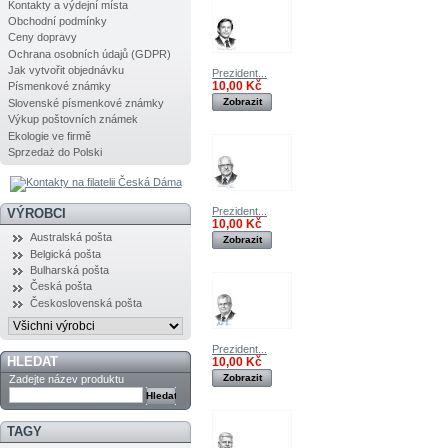
Kontakty a výdejní místa
Obchodní podmínky
Ceny dopravy
Ochrana osobních údajů (GDPR)
Jak vytvořit objednávku
Prezident...
10,00 Kč
Písmenkové známky
Zobrazit
Slovenské písmenkové známky
Výkup poštovních známek
Ekologie ve firmě
Sprzedaż do Polski
Prezident...
VÝROBCI
10,00 Kč
Australská pošta
Zobrazit
Belgická pošta
Bulharská pošta
Česká pošta
Československá pošta
Prezident...
HLEDAT
10,00 Kč
Zobrazit
Zadejte název produktu
TAGY