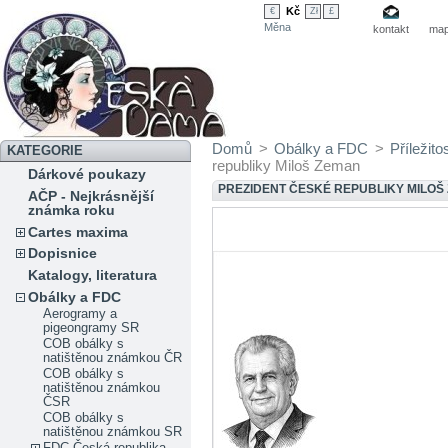
Kč
€
Zł
£
Měna
kontakt
map
Domů
>
Obálky a FDC
>
Příležit
KATEGORIE
republiky Miloš Zeman
Dárkové poukazy
PREZIDENT ČESKÉ REPUBLIKY MILOŠ
AČP - Nejkrásnější
známka roku
Cartes maxima
Dopisnice
Katalogy, literatura
Obálky a FDC
Aerogramy a
pigeongramy SR
COB obálky s
natištěnou známkou ČR
COB obálky s
natištěnou známkou
ČSR
COB obálky s
natištěnou známkou SR
FDC Česká republika