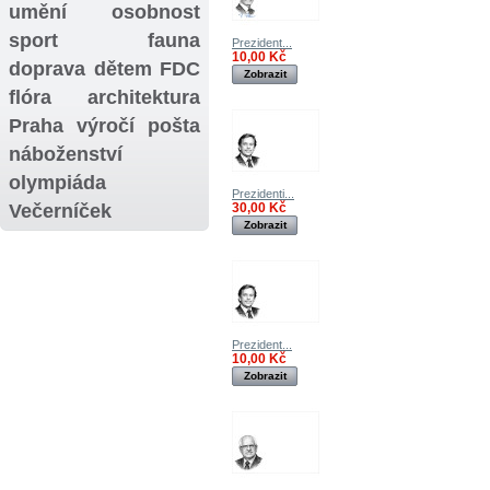
umění
osobnost
sport
fauna
Prezident...
10,00 Kč
doprava
dětem
FDC
Zobrazit
flóra
architektura
Praha
výročí
pošta
náboženství
olympiáda
Prezidenti...
Večerníček
30,00 Kč
Zobrazit
Prezident...
10,00 Kč
Zobrazit