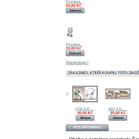
Prezident...
10,00 Kč
Zobrazit
Prezident...
10,00 Kč
Zobrazit
Následující
ZÁKAZNÍCI, KTEŘÍ KOUPILI TOTO ZBOŽÍ
0796 K3P -...
0807 K1L -...
40,00 Kč
20,00 Kč
Ukázat
Ukázat
VÍCE INFORMACÍ