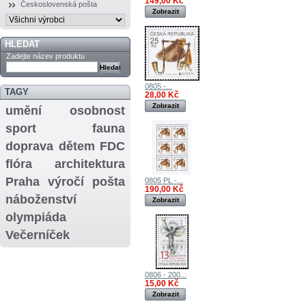
149,00 Kč
Československá pošta
Zobrazit
HLEDAT
Zadejte název produktu
0805 -...
TAGY
28,00 Kč
Zobrazit
umění
osobnost
sport
fauna
doprava
dětem
FDC
flóra
architektura
Praha
výročí
pošta
0805 PL -...
190,00 Kč
náboženství
Zobrazit
olympiáda
Večerníček
0806 - 200...
15,00 Kč
Zobrazit