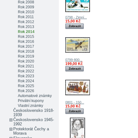
Rok 2008
Rok 2009
Rok 2010
Rok 2011
0798 - Zimní...
15,00 Kč
Rok 2012
Zobrazit
Rok 2013
Rok 2014
Rok 2015
Rok 2016
Rok 2017
Rok 2018
Rok 2019
0799-800...
Rok 2020
199,00 Kč
Rok 2021
Zobrazit
Rok 2022
Rok 2023
Rok 2024
Rok 2025
Rok 2026
Automatové známky
Privátní kupony
0801 - 150...
Vlastní známky
15,00 Kč
Československo 1918-
Zobrazit
1939
Československo 1945-
1992
Protektorát Čechy a
Morava