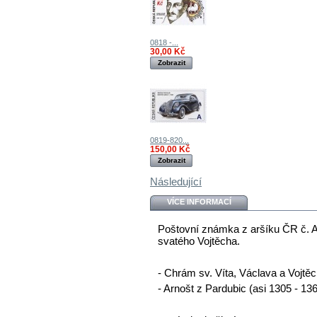
0818 -...
30,00 Kč
Zobrazit
0819-820...
150,00 Kč
Zobrazit
Následující
VÍCE INFORMACÍ
Poštovní známka z aršíku ČR č. A
svatého Vojtěcha .
- Chrám sv. Víta, Václava a Vojt
- Arnošt z Pardubic (asi 1305 - 13