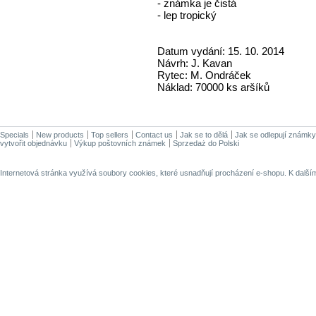
- známka je čistá
- lep tropický
Datum vydání: 15. 10. 2014
Návrh: J. Kavan
Rytec: M. Ondráček
Náklad: 70000 ks aršíků
Specials
New products
Top sellers
Contact us
Jak se to dělá
Jak se odlepují známky
vytvořit objednávku
Výkup poštovních známek
Sprzedaż do Polski
Internetová stránka využívá soubory cookies, které usnadňují procházení e-shopu. K dalš