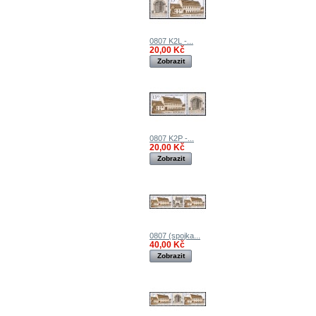
0807 K2L -...
20,00 Kč
Zobrazit
0807 K2P -...
20,00 Kč
Zobrazit
0807 (spojka...
40,00 Kč
Zobrazit