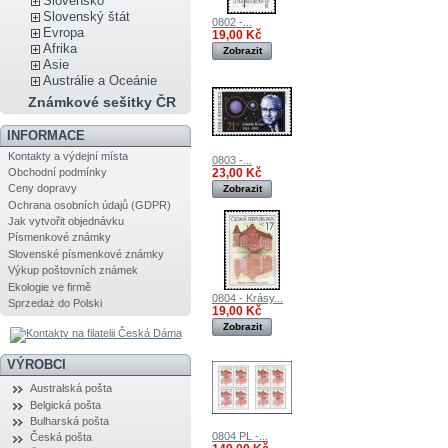
Slovensko
Slovenský štát
0802 -...
Evropa
19,00 Kč
Afrika
Zobrazit
Asie
Austrálie a Oceánie
Známkové sešitky ČR
INFORMACE
Kontakty a výdejní místa
0803 -...
Obchodní podmínky
23,00 Kč
Ceny dopravy
Zobrazit
Ochrana osobních údajů (GDPR)
Jak vytvořit objednávku
Písmenkové známky
Slovenské písmenkové známky
Výkup poštovních známek
Ekologie ve firmě
0804 - Krásy...
Sprzedaż do Polski
19,00 Kč
Zobrazit
VÝROBCI
Australská pošta
Belgická pošta
Bulharská pošta
0804 PL -...
Česká pošta