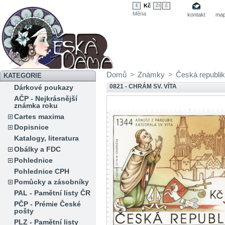
Kč
€
Zł
£
Měna
kontakt
map
Domů
>
Známky
>
Česká republi
KATEGORIE
0821 - CHRÁM SV. VÍTA
Dárkové poukazy
AČP - Nejkrásnější
známka roku
Cartes maxima
Dopisnice
Katalogy, literatura
Obálky a FDC
Pohlednice
Pohlednice CPH
Pomůcky a zásobníky
PAL - Pamětní listy ČR
PČP - Prémie České
pošty
PLZ - Pamětní listy