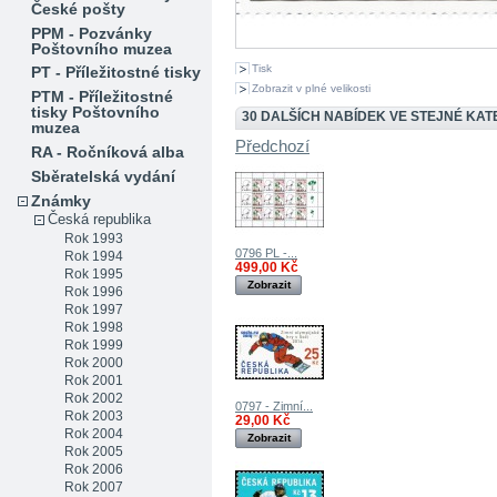
České pošty
PPM - Pozvánky
Poštovního muzea
Tisk
PT - Příležitostné tisky
Zobrazit v plné velikosti
PTM - Příležitostné
tisky Poštovního
30 DALŠÍCH NABÍDEK VE STEJNÉ KATE
muzea
Předchozí
RA - Ročníková alba
Sběratelská vydání
Známky
Česká republika
Rok 1993
0796 PL -...
Rok 1994
499,00 Kč
Rok 1995
Zobrazit
Rok 1996
Rok 1997
Rok 1998
Rok 1999
Rok 2000
Rok 2001
Rok 2002
0797 - Zimní...
Rok 2003
29,00 Kč
Rok 2004
Zobrazit
Rok 2005
Rok 2006
Rok 2007